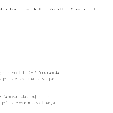
ski radovi
Ponuda
Kontakt
O nama
se ne zna da li je živ. Rečeno nam da
da je jama veoma uska i neizvodljivo
ekića makar malo za koji centimetar
az je širina 25x40cm, jedva da kaciga