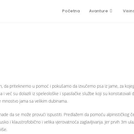
Početna
Avanture
Visin
ih, da priteknemo u pomoć i pokušamo da izvučemo psa iz jame, za kojeg 
i već su dolazili iz speleološke i spasilačke službe koji su konstatovali 
je mnostvo jama sa velikim dubinama.
nade da se može provući ispustiti. Predlažem da pomoću alpinističkog č
ko i klaustrofobično i velika vjerovatnoća zaglavljivanja. Jer prvih 3m ul
iše.