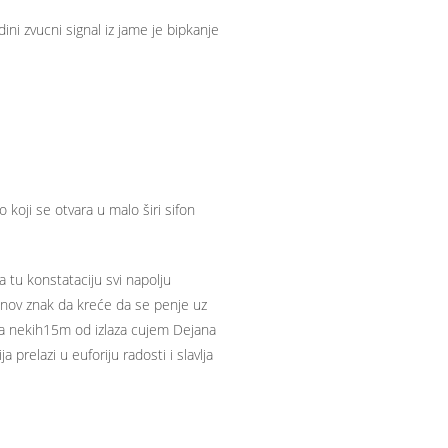
ni zvucni signal iz jame je bipkanje
oji se otvara u malo širi sifon
 tu konstataciju svi napolju
anov znak da kreće da se penje uz
na nekih15m od izlaza cujem Dejana
prelazi u euforiju radosti i slavlja