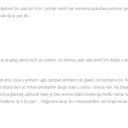
jelove širi ulaz po 5cm i poslije nekih sat vremena pokušava ponovo. Jedi
ali da je pas živ…
 drugog užeta vuče za sobom. Uz veoma uzak ulaz prvih 5m dolazi u dio k
idi dno i psa u jednom uglu zatrpan zemljom do glave i ne pomijera se. Na
bzira da li je mrtav predlažem da ga stavi u torbu i iznese van. Na Dej
enja glavnog užeta.Ali kako je bila veoma slaba konekcija među nama, 
eno “je li živ pas”… Odgovara da je živ i nepovrijeđen, od očaja situacija 