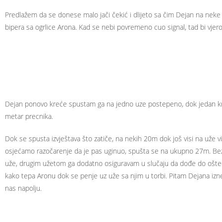
Predlažem da se donese malo jači čekić i dlijeto sa čim Dejan na neke d
bipera sa ogrlice Arona. Kad se nebi povremeno cuo signal, tad bi vjerov
Dejan ponovo kreće spustam ga na jedno uze postepeno, dok jedan kraj
metar precnika.
Dok se spusta izvještava što zatiče, na nekih 20m dok još visi na uže v
osjećamo razočarenje da je pas uginuo, spušta se na ukupno 27m. Bez o
uže, drugim užetom ga dodatno osiguravam u slučaju da dođe do ošteć
kako tepa Aronu dok se penje uz uže sa njim u torbi. Pitam Dejana iznenađ
nas napolju.