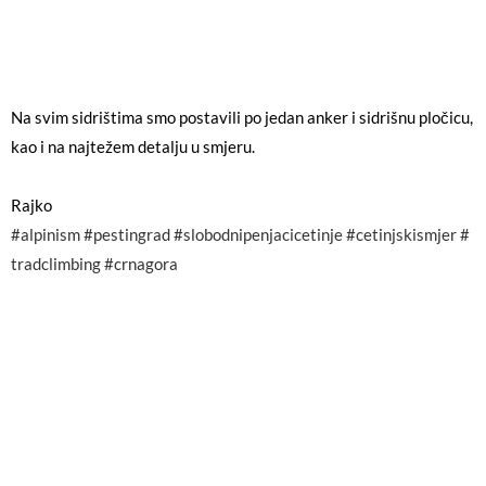
Na svim sidrištima smo postavili po jedan anker i sidrišnu pločicu,
kao i na najtežem detalju u smjeru.
Rajko
#alpinism
#pestingrad
#slobodnipenjacicetinje
#cetinjskismjer
#
tradclimbing
#crnagora