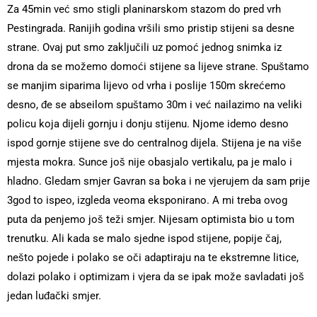
Za 45min već smo stigli planinarskom stazom do pred vrh
Pestingrada. Ranijih godina vršili smo pristip stijeni sa desne
strane. Ovaj put smo zaključili uz pomoć jednog snimka iz
drona da se možemo domoći stijene sa lijeve strane. Spuštamo
se manjim siparima lijevo od vrha i poslije 150m skrećemo
desno, đe se abseilom spuštamo 30m i već nailazimo na veliki
policu koja dijeli gornju i donju stijenu. Njome idemo desno
ispod gornje stijene sve do centralnog dijela. Stijena je na više
mjesta mokra. Sunce još nije obasjalo vertikalu, pa je malo i
hladno. Gledam smjer Gavran sa boka i ne vjerujem da sam prije
3god to ispeo, izgleda veoma eksponirano. A mi treba ovog
puta da penjemo još teži smjer. Nijesam optimista bio u tom
trenutku. Ali kada se malo sjedne ispod stijene, popije čaj,
nešto pojede i polako se oči adaptiraju na te ekstremne litice,
dolazi polako i optimizam i vjera da se ipak može savladati još
jedan luđački smjer.