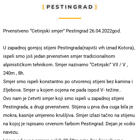
PESTINGRAD
Prvenstveno “Cetinjski smjer” Pestingrad 26.04.2022god.
U zapadnoj gornjoj stijeni Pestingrada(najviši vrh iznad Kotora),
ispeli smo još jedan prvenstven smjer tradicionalnom
alpinističkom tehnikom. Smjer nazivamo “Cetinjski” VII / V ,
240m , 8h.
Smjer smo ispeli konstantno po otvorenoj stijeni bez kamina i
žljebova. Smjer u kojem ocjena ne pada ispod V- težine..
Ovo nam je četvrti smjer koji smo ispeli u zapadnoj stijeni
Pestingrada, a drugi prvenstveni. Stijena u prva dva cuga bila je
mokra, kasnije umjereno krušljiva. Smjer izlazi tačno na stijenu
na kojoj je ispisano crvenom farbom Pestingrad. Dejan je vodio
navezu.