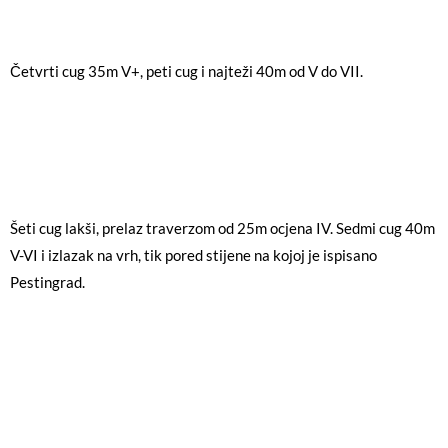
Četvrti cug 35m V+, peti cug i najteži 40m od V do VII.
Šeti cug lakši, prelaz traverzom od 25m ocjena IV. Sedmi cug 40m
V-VI i izlazak na vrh, tik pored stijene na kojoj je ispisano
Pestingrad.