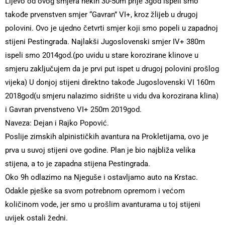
Lijevo od ovog smjera nekih 30-50m prije 3god ispeli smo
takođe prvenstven smjer “Gavran” VI+, kroz žlijeb u drugoj
polovini. Ovo je ujedno četvrti smjer koji smo popeli u zapadnoj
stijeni Pestingrada. Najlakši Jugoslovenski smjer IV+ 380m
ispeli smo 2014god.(po uvidu u stare korozirane klinove u
smjeru zaključujem da je prvi put ispet u drugoj polovini prošlog
vijeka) U donjoj stijeni direktno takođe Jugoslovenski VI 160m
2018god(u smjeru nalazimo sidrište u vidu dva korozirana klina)
i Gavran prvenstveno VI+ 250m 2019god.
Naveza: Dejan i Rajko Popović.
Poslije zimskih alpinističkih avantura na Prokletijama, ovo je
prva u suvoj stijeni ove godine. Plan je bio najbliža velika
stijena, a to je zapadna stijena Pestingrada.
Oko 9h odlazimo na Njeguše i ostavljamo auto na Krstac.
Odakle pješke sa svom potrebnom opremom i većom
količinom vode, jer smo u prošlim avanturama u toj stijeni
uvijek ostali žedni.