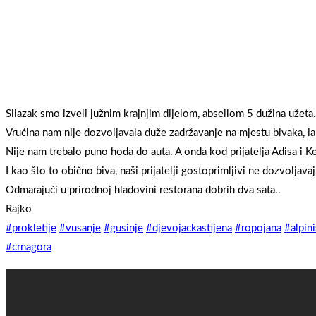
Silazak smo izveli južnim krajnjim dijelom, abseilom 5 dužina užeta.
Vrućina nam nije dozvoljavala duže zadržavanje na mjestu bivaka, i
Nije nam trebalo puno hoda do auta. A onda kod prijatelja Adisa i Kel
I kao što to obično biva, naši prijatelji gostoprimljivi ne dozvoljava
Odmarajući u prirodnoj hladovini restorana dobrih dva sata..
Rajko
#prokletije
#vusanje
#gusinje
#djevojackastijena
#ropojana
#alpin
#crnagora