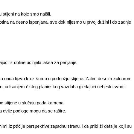
 stijeni na koje smo naišli.
otina na desno ispenjana, sve dok nijesmo u prvoj dužini i do zadnje
ući iz doline učinjela lakša za penjanje.
a onda lijevo kroz šumu u podnožju stijene. Zatim desnim kuloarom
, udisanjem čistog planinskog vazduha gledajući nebeski svod i
od stijene u slučaju pada kamena.
a dvije podloge mogu da se rašire.
i iz ptičije perspektive zapadnu stranu, i da približi detalje koji su