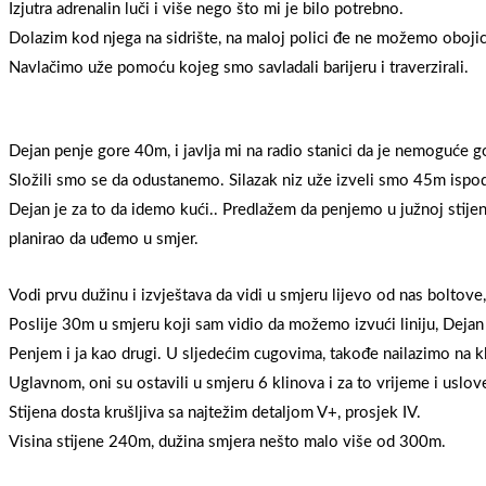
Izjutra adrenalin luči i više nego što mi je bilo potrebno.
Dolazim kod njega na sidrište, na maloj polici đe ne možemo oboji
Navlačimo uže pomoću kojeg smo savladali barijeru i traverzirali.
Dejan penje gore 40m, i javlja mi na radio stanici da je nemoguće go
Složili smo se da odustanemo. Silazak niz uže izveli smo 45m ispod
Dejan je za to da idemo kući.. Predlažem da penjemo u južnoj stije
planirao da uđemo u smjer.
Vodi prvu dužinu i izvještava da vidi u smjeru lijevo od nas boltove,
Poslije 30m u smjeru koji sam vidio da možemo izvući liniju, Dejan ja
Penjem i ja kao drugi. U sljedećim cugovima, takođe nailazimo na kl
Uglavnom, oni su ostavili u smjeru 6 klinova i za to vrijeme i uslove
Stijena dosta krušljiva sa najtežim detaljom V+, prosjek IV.
Visina stijene 240m, dužina smjera nešto malo više od 300m.