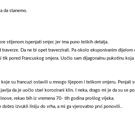
ca da stanemo.
re stijenom ispenjati smjer, jer ima puno teških detalja.
 traverze. Da ne bi opet traverzirali. Pa okolo eksponiranim dijelom 
ni tik pored Francuskog smjera. Uočio sam dijagonalnu pukotinu koja
 koje su francuzi ostavili u mnogo lijepom i teškom smjeru. Penjali su
vlja da je uočio stari korozirani klin. I neka, drago mi je da su se po
inove, rekao bih iz vremena 70- tih godina prošlog vijeka.
 dobro izvukli liniju do vrha, a mi ga vjerovatno prvi ponovili..