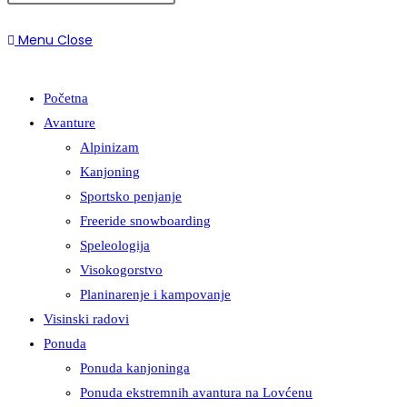
Menu
Close
Početna
Avanture
Alpinizam
Kanjoning
Sportsko penjanje
Freeride snowboarding
Speleologija
Visokogorstvo
Planinarenje i kampovanje
Visinski radovi
Ponuda
Ponuda kanjoninga
Ponuda ekstremnih avantura na Lovćenu