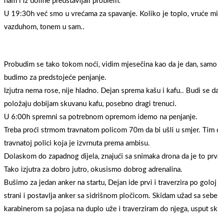
nam i iz doline predstavljali problem.
U 19:30h već smo u vrećama za spavanje. Koliko je toplo, vruće mi je
vazduhom, tonem u sam..
Probudim se tako tokom noći, vidim mjesečina kao da je dan, samo 
budimo za predstojeće penjanje.
Izjutra nema rose, nije hladno. Dejan sprema kašu i kafu.. Budi se da
položaju dobijam skuvanu kafu, posebno dragi trenuci.
U 6:00h spremni sa potrebnom opremom idemo na penjanje.
Treba proći strmom travnatom policom 70m da bi ušli u smjer. Tim 
travnatoj polici koja je izvrnuta prema ambisu.
Dolaskom do zapadnog dijela, znajući sa snimaka drona da je to prva 
Tako izjutra za dobro jutro, okusismo dobrog adrenalina.
Bušimo za jedan anker na startu, Dejan ide prvi i traverzira po gol
strani i postavlja anker sa sidrišnom pločicom. Skidam užad sa sebe 
karabinerom sa pojasa na duplo uže i traverziram do njega, usput s