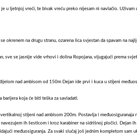
 u ljetnjoj vreći, te bivak vreću preko nijesam ni navlačio. Uživam u
se okrenem na drugu stranu, ozarena lica svjestan da spavam na najl
n, sve se jasnije vide vrhovi i dolina Ropojana, vijugajući prema svje
dijelom nad ambisom od 150m Dejan ide prvi i kuca u stijeni međuosig
barijera koja će biti teška za savladati.
oj vertikalnoj stijeni nad ambisom 200m. Postavlja i međuosiguranaja
navezujem ih šesticom i kroz karabiner na sidrišnoj pločici. Dejan ih
kidajući međuosiguranja. Za svaki slučaj još jednim kompletom sam u