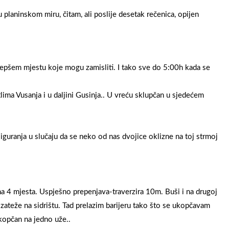
 planinskom miru, čitam, ali poslije desetak rečenica, opijen
jepšem mjestu koje mogu zamisliti. I tako sve do 5:00h kada se
tlima Vusanja i u daljini Gusinja.. U vreću sklupčan u sjedećem
uranja u slučaju da se neko od nas dvojice oklizne na toj strmoj
 na 4 mjesta. Uspješno prepenjava-traverzira 10m. Buši i na drugoj
 zateže na sidrištu. Tad prelazim barijeru tako što se ukopčavam
kopčan na jedno uže..