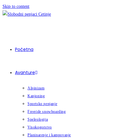
Skip to content
Početna
Avanture
Alpinizam
Kanjoning
Sportsko penjanje
Freeride snowboarding
Speleologija
Visokogorstvo
Planinarenje i kampovanje