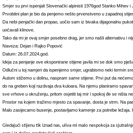
Smjer su prvi ispenjali Slovenački alpinisti 1976god Stanko Mihev i 
Prvobitni plan je bio da penjemo nešto prvenstveno u zapadnoj stijeni,
Da nebi penjački dan propao, uočio sam iz bivaka dijagonalnu pukoti
uočavali klinove.
Tako da mi je ovaj smjer posebno drag, jer smo našli alternativu i nij
Naveza: Dejan i Rajko Popović
Datum: 26.07.2024.god.
Ideja za penjanje ove eksponirane stijene javila mi se dok smo pješač
Odlučni u toj namjeri da ispenjemo smjer, ugrabismo neki termin sre
Autom stižemo u dolinu, naspram same stijene. Prvi put da nećemo
do na greben koji razdvaja dva kuloara. Na njemu planiramo spava
sve vrhove u okruženju, pritom osjetiti taj mir i spokoj đe se ništa n
Prostor na kojem tražimo mjesto za spavanje, dosta je strm. Na par
Malo zasijecamo busenje, postavljamo kamenje za potrebe ležaja. I d
Gledajući stijenu tik iznad nas, uliva mi malo nespokoja za sjutrašnj