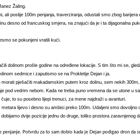
Janez Žaling.
 ali poslije 100m penjanja, traverziranja, odustali smo zbog barijera u
nu desno od francuskog smjera, na znajući da je i ta dijagonalna puk
esmo se pokunjeni vratili kući.
ili dolinom prošle godine na određene lokacije. S tim što mi se, gledaj
dinom sedmice i zaputismo se na Prokletije Dejan i ja.
 morati pješačiti makadamskim putem kroz dolinu, sem nekih 300m, 
nje pod vedrim nebom. Kada ne treba puno vremena da se utone u san
e čuje, to su posebno lijepi trenuci, za mene najdraži u avanturi.
 metara lijevo i desno su ambisi preko 100m. Udaljeni smo dovoljno 
obijamo dvije pozicije jednu do druge, toliko prostora zaravnjenog d
e penjanje. Potvrdu za to sam dobio kada je Dejan podigao dron da snim