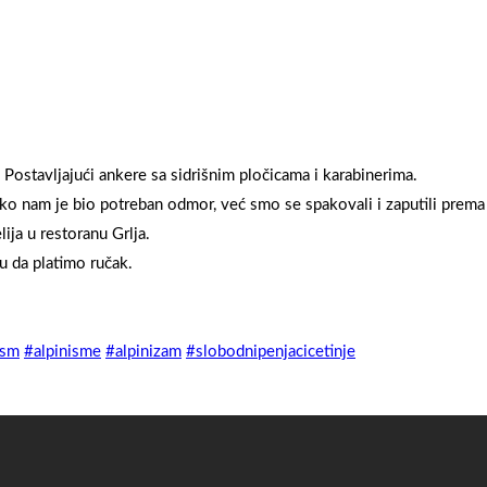
 Postavljajući ankere sa sidrišnim pločicama i karabinerima.
ako nam je bio potreban odmor, već smo se spakovali i zaputili prema
ija u restoranu Grlja.
ju da platimo ručak.
ism
#alpinisme
#alpinizam
#slobodnipenjacicetinje