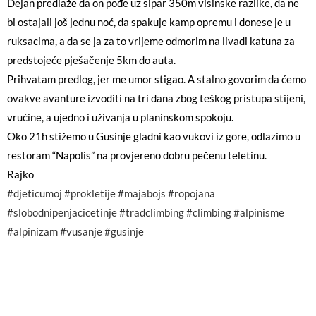
Dejan predlaže da on pođe uz sipar 350m visinske razlike, da ne
bi ostajali još jednu noć, da spakuje kamp opremu i donese je u
ruksacima, a da se ja za to vrijeme odmorim na livadi katuna za
predstojeće pješačenje 5km do auta.
Prihvatam predlog, jer me umor stigao. A stalno govorim da ćemo
ovakve avanture izvoditi na tri dana zbog teškog pristupa stijeni,
vrućine, a ujedno i uživanja u planinskom spokoju.
Oko 21h stižemo u Gusinje gladni kao vukovi iz gore, odlazimo u
restoram “Napolis” na provjereno dobru pečenu teletinu.
Rajko
#djeticumoj
#prokletije
#majabojs
#ropojana
#slobodnipenjacicetinje
#tradclimbing
#climbing
#alpinisme
#alpinizam
#vusanje
#gusinje