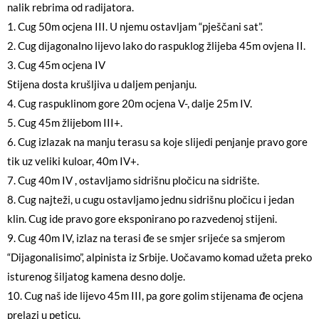
nalik rebrima od radijatora.
1. Cug 50m ocjena III. U njemu ostavljam “pješčani sat”.
2. Cug dijagonalno lijevo lako do raspuklog žlijeba 45m ovjena II.
3. Cug 45m ocjena IV
Stijena dosta krušljiva u daljem penjanju.
4. Cug raspuklinom gore 20m ocjena V-, dalje 25m IV.
5. Cug 45m žlijebom III+.
6. Cug izlazak na manju terasu sa koje slijedi penjanje pravo gore
tik uz veliki kuloar, 40m IV+.
7. Cug 40m IV , ostavljamo sidrišnu pločicu na sidrište.
8. Cug najteži, u cugu ostavljamo jednu sidrišnu pločicu i jedan
klin. Cug ide pravo gore eksponirano po razvedenoj stijeni.
9. Cug 40m IV, izlaz na terasi đe se smjer srijeće sa smjerom
“Dijagonalisimo”, alpinista iz Srbije. Uočavamo komad užeta preko
isturenog šiljatog kamena desno dolje.
10. Cug naš ide lijevo 45m III, pa gore golim stijenama đe ocjena
prelazi u peticu.