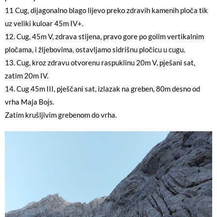
11 Cug, dijagonalno blago lijevo preko zdravih kamenih ploča tik
uz veliki kuloar 45m IV+.
12. Cug, 45m V, zdrava stijena, pravo gore po golim vertikalnim
pločama, i žljebovima, ostavljamo sidrišnu pločicu u cugu.
13. Cug, kroz zdravu otvorenu raspuklinu 20m V, pješani sat,
zatim 20m IV.
14. Cug 45m III, pješčani sat, izlazak na greben, 80m desno od
vrha Maja Bojs.
Zatim krušljivim grebenom do vrha.