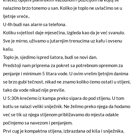
nalazimo brzo tonemo u san. Koliko je toplo ne uvlačimo se u
ljetnje vreće..
U 4h budi nas alarm sa telefona.
Koliku svjetlost daje mjesečina, izgleda kao da je već svanulo.
Sve je mirno, uživamo u jutarnjim trenucima uz kafu i ovsenu
kašu.
Toplo je, sjedimo ispred šatora, budi se novi dan.
Predstoji nam priprema za pokret sa potrebnom opremom za
penjanje i minimum 5 litara vode. U ovim vrelim ljetnjim danima
se brzo gubi tečnost, nikad ne znamo koliko ćemo ostati u stijeni,
tako da vode nikad nije previše.
U 5:30h krećemo iz kampa preko sipara do pod stijenu. U tom
kotlu se nalazi veliki sniježnik. Ne želimo preko njega da hodamo
već se tik uz njega stijenom približavamo do mjesta odakle
počinjemo sa navezom i penjanjem.
Prvi cug je kompaktna stijena, izbrazdana od kiša i sniježnika,