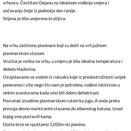
vrhuncu. Čestitam Dejanu na idealnom vođenju smjera i
uočavanju linije iz podnožja dan ranije.
Stijena je bila umjereno krušljiva.
Na vrhu zatičemo planinare koji su došli na vrh južnom
planinarskom stazom.
Vrućina je velika na vrhu, u smjeru je bila idealna temperatura i
debela hladovina.
Osvježavamo se vodom iz ruksaka koje iz predostrožnosti uvijek
ponesemo i više nego što nam je potrebno, vođeni iskistvom u
nekim avanturama kada smo bili dobro dehidrirani.
Povratak izvodimo planinarskom rutom ka jugu. A onda preko
prevoja desno markiranim stazama do albanskog katuna, iznad
kojeg smo postavili kamp.
Dosta brzo se spuštamo 1200m niz planinu.