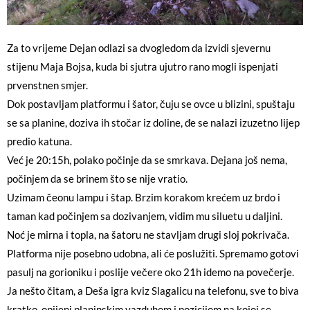
Za to vrijeme Dejan odlazi sa dvogledom da izvidi sjevernu
stijenu Maja Bojsa, kuda bi sjutra ujutro rano mogli ispenjati
prvenstnen smjer.
Dok postavljam platformu i šator, čuju se ovce u blizini, spuštaju
se sa planine, doziva ih stočar iz doline, đe se nalazi izuzetno lijep
predio katuna.
Već je 20:15h, polako počinje da se smrkava. Dejana još nema,
počinjem da se brinem što se nije vratio.
Uzimam čeonu lampu i štap. Brzim korakom krećem uz brdo i
taman kad počinjem sa dozivanjem, vidim mu siluetu u daljini.
Noć je mirna i topla, na šatoru ne stavljam drugi sloj pokrivača.
Platforma nije posebno udobna, ali će poslužiti. Spremamo gotovi
pasulj na gorioniku i poslije večere oko 21h idemo na povečerje.
Ja nešto čitam, a Deša igra kviz Slagalicu na telefonu, sve to biva
kratko, opijeni planinskim vazduhom i pozicijom na kojoj se