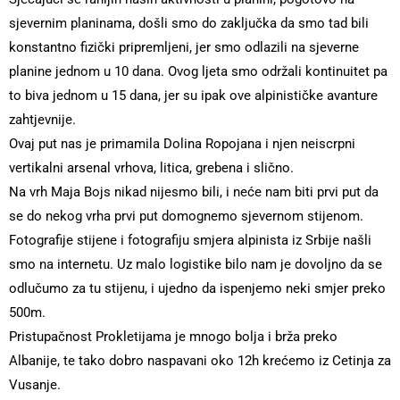
sjevernim planinama, došli smo do zaključka da smo tad bili
konstantno fizički pripremljeni, jer smo odlazili na sjeverne
planine jednom u 10 dana. Ovog ljeta smo održali kontinuitet pa
to biva jednom u 15 dana, jer su ipak ove alpinističke avanture
zahtjevnije.
Ovaj put nas je primamila Dolina Ropojana i njen neiscrpni
vertikalni arsenal vrhova, litica, grebena i slično.
Na vrh Maja Bojs nikad nijesmo bili, i neće nam biti prvi put da
se do nekog vrha prvi put domognemo sjevernom stijenom.
Fotografije stijene i fotografiju smjera alpinista iz Srbije našli
smo na internetu. Uz malo logistike bilo nam je dovoljno da se
odlučumo za tu stijenu, i ujedno da ispenjemo neki smjer preko
500m.
Pristupačnost Prokletijama je mnogo bolja i brža preko
Albanije, te tako dobro naspavani oko 12h krećemo iz Cetinja za
Vusanje.