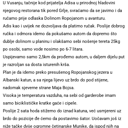
U Vusanju, tačnije kod prijatelja Adisa u prirodnoj hladovini
njegovog restorana tik pored Grlje, svraćamo da se javimo i da
ručamo prije odlaska Dolinom Ropojanom u avanturu.
Adis kao i uvijek ne dozvoljava da platimo ručak. Poslije dobrog
ručka i odmora idemo da pokušamo autom da dopremo što
dublje dolinom u planinu i olakšamo sebi nošenje tereta 25kg
po osobi, samo vode nosimo po 6-7 litara.
Uspijevamo samo 2,5km da prođemo autom, u daljem dijelu put
je razroljan sa dosta isturenih krša.
Plan je da idemo preko presušenog Ropojanskog jezera u
Albanski katun, a sa njega lijevo uz brdo do pod stijene,
nadomak sjeverne strane Maja Bojsa.
Visoka je temperatura vazduha, na sebi od garderobe imam
samo biciklističke kratke gaće i cipele.
Poslije 2 sata hoda stižemo do iznad katuna, već usmjereni uz
brdo do pozicije đe ćemo da postavimo šator. Uočavam još iz
niže tačke dvije ogromne četinarske Munike, da ispod njih na