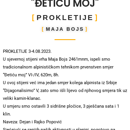
"ĐETIĆU MOJ"
PROKLETIJE
MAJA BOJS
PROKLETIJE 3-4.08.2023.
U sjevernoj stijeni vrha Maja Bojs 2461mnm, ispeli smo
tradicionalnom alpinističkom tehnikom prvenstven smjer
“Đetiću moj” VI-/IV, 620m, 8h.
U ovoj stijeni već ima jedan smjer kolega alpinista iz Srbije
“Dijagonalisimo” V, zato smo išli lijevo od njihovog smjera tik uz
veliki kamin-klanac.
U smjeru smo ostavili 3 sidrišne pločice, 3 pješčana sata i 1
klin.
Naveza: Dejan i Rajko Popović
Sjećajući se ranijih naših aktivnosti u planini, pogotovo na