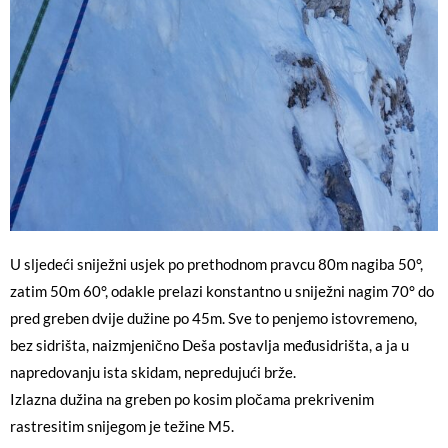
U sljedeći sniježni usjek po prethodnom pravcu 80m nagiba 50°,
zatim 50m 60°, odakle prelazi konstantno u sniježni nagim 70° do
pred greben dvije dužine po 45m. Sve to penjemo istovremeno,
bez sidrišta, naizmjenično Deša postavlja međusidrišta, a ja u
napredovanju ista skidam, nepredujući brže.
Izlazna dužina na greben po kosim pločama prekrivenim
rastresitim snijegom je težine M5.