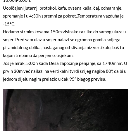
18:00h-3:00h.
Uobičajeni jutarnji protokol, kafa, ovsena kaša, čaj, odmaranje,
spremanje i u 4:30h spremni za pokret..Temperatura vazduha je
-15°C.
Hodamo strmim kosama 150m visinske razlike do samog ulaza u
smjer. Pred sam ulaz u smjer nalazi se ogromna gomila snijega
piramidalnog oblika, naslaganog od slivanja niz vertikalu, baš tu
kojom trebamo da penjemo, usjekom.
Još je mrak, 5:00h kada Deša započinje penjanje, sa 1740mnm. U
prvih 30m već nailazi na vertikalni tvrdi snijeg nagiba 80°, da bi u
jednom dijelu nagim prelazio u čak 95° blagog previsa.