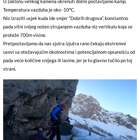
U zaklonu velikog kamena okrenuti dolini postavljamo kamp.
Temperatura vazduha je oko -10°C.
Niz izraziti usjek kuda ide smjer “Dobrih drugova”, konstantno
pada sitni snijeg nošen strujanjem vazduha niz vertikalu koja se
proteže 700m visine.
Pretpostavljamo da nas sjutra izjutra rano čekaju ekstremni
usovi sa otežavajućim okolnostima i potencijalnom opsanošću od
pada veće količine snijega ili lavine, jer je to glavno točilo po toj
strani.