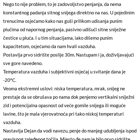
Nego to nije problem, to je zadovoljstvo penjanja, da nema
konstantnog padanja sitnog snijega direktno na nas. U pojedinim
trenucima osjećamo kako nas guši prilikom udisanja punim
plućima od napornog penjanja, pasivno udišući sitne sniježne
čestice u pluća. I u tim situacijama, iako dišemo punim
kapacitetom, osjećamo da nam hvali vazduha.
Postavlja prvo sidrište poslije 30m. Nastupam i ja, doživljavajući
sve gore navedeno.
Temperatura vazduha i subjektivni osjećaj u svitanje dana je
-20°C.
Veoma ekstremni uslovi: niska temperatura, mrak, snijeg ne
prestaje da se obrušava po nama dok penjemo vertikalni sniježni
zid i potencijalna opasnost od veće gomile snijega ili moguće
lavine, što je mala vjerovatnoća pri tako niskoj temperaturi
vazduha.
Nastavlja Dejan da vodi navezu, penje do manjeg udubljenja ispod
previsnog zaleđenog točila. Mjesto đe nam je bilo prvo sidrište