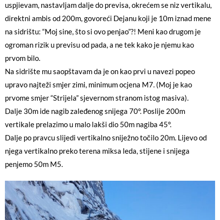
uspjievam, nastavljam dalje do previsa, okrećem se niz vertikalu,
direktni ambis od 200m, govoreći Dejanu koji je 10m iznad mene
na sidrištu: “Moj sine, što si ovo penjao”?! Meni kao drugom je
ogroman rizik u previsu od pada, a ne tek kako je njemu kao
prvom bilo.
Na sidrište mu saopštavam da je on kao prvi u navezi popeo
upravo najteži smjer zimi, minimum ocjena M7. (Moj je kao
prvome smjer “Strijela” sjevernom stranom istog masiva).
Dalje 30m ide nagib zaleđenog snijega 70°. Poslije 200m
vertikale prelazimo u malo lakši dio 50m nagiba 45°.
Dalje po pravcu slijedi vertikalno sniježno točilo 20m. Lijevo od
njega vertikalno preko terena miksa leda, stijene i snijega
penjemo 50m M5.