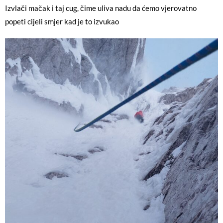
Izvlači mačak i taj cug, čime uliva nadu da ćemo vjerovatno
popeti cijeli smjer kad je to izvukao