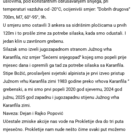
uslovima, pod konstantnim obrušavanjem snijega, pri
temperaturi vazduha od -20°C, ocijenivši smjer: “Dobrih drugova”
700m, M7, 60°-95°, 9h.
U smjeru smo ostavili 3 ankera sa sidrišnim pločicama u prvih
120m i to prošle zime za potrebe silaska, kada smo odustali. I
jedan klin u završnom grebenu.
Silazak smo izveli jugozapadnom stranom Južnog vrha
Karanfila, niz smjer “Šećerni snjegopad” kojeg smo popeli prije
mjesec dana i opremili ga tad za potrebe silaska sa Karanfila.
Stipe Božić, proslavljeni svjetski alpinista je prvi izveo pristup
Južnom vrhu Karanfila zimi 1983 godine preko vrhova Karanfila ”
grebenski, a mi smo prvi popeli 2020 god sjevernu, 2024 god
južnu, 2025 god zapadnu i jugozapadnu stijenu Južnog vrha
Karanfila zimi.
Naveza: Dejan i Rajko Popović
Učestale zmiske akcije nas vode na Prokletije dva do tri puta
mjesečno. Prokletije nam nude nešto čime svaki put možemo