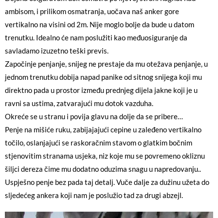
ambisom, i prilikom osmatranja, uočava naš anker gore
vertikalno na visini od 2m. Nije moglo bolje da bude u datom
trenutku. Idealno će nam poslužiti kao međuosiguranje da
savladamo izuzetno teški previs.
Započinje penjanje, snijeg ne prestaje da mu otežava penjanje, u
jednom trenutku dobija napad panike od sitnog snijega koji mu
direktno pada u prostor između prednjeg dijela jakne koji je u
ravni sa ustima, zatvarajući mu dotok vazduha.
Okreće se u stranu i povija glavu na dolje da se pribere…
Penje na mišiće ruku, zabijajajući cepine u zaleđeno vertikalno
točilo, oslanjajući se raskoračnim stavom o glatkim bočnim
stjenovitim stranama usjeka, niz koje mu se povremeno okliznu
šiljci dereza čime mu dodatno oduzima snagu u napredovanju..
Uspješno penje bez pada taj detalj. Vuče dalje za dužinu užeta do
sljedećeg ankera koji nam je poslužio tad za drugi abzejl.