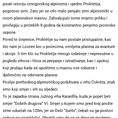
pisati istoriju crnogorskog alpinizma i ujedno Prokletija,
pogotovo zimi. Zato jer se vrlo malo penjalo zimi alpinistički u
ovom planinskon masivu. Zahvaljujući tome imamo priliku i
privilegiju u proteklih 8 godina da konstantno penjemo pionirske
uspone.
Pored te činjenice, Prokletije su nam postale pristupačne, kao
što nam je Lovćen bio u počecima, omiljena planina za avanture
i akcije. S tim što su Prokletije mnogo izdašnije i nepresušne u
pogledu vrhova i litica za penjanje i istraživanje, kao i spokoj
koji pružaju kada se upuštimo u masivu ove robusne i
djelimično ne otkrivene planine.
Poslije prethodnog alpinističkog poduhvata u vrhu Čokišta, znali
smo koji smjer i vrh su sljedeći.
To je zapadna strana Južnog vrha Karanfila, kuda je popet ljeti
smjer “Dobrih drugova” VI. Smjer u kojem smo pred kraj prošle
zime odustali na 120m, jer se Deši “žurilo”, čekali su ga poslovi
radova na visini(šala). Shvatili smo da se za dana ne možemo