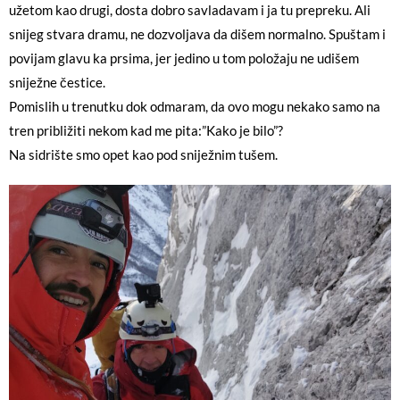
užetom kao drugi, dosta dobro savladavam i ja tu prepreku. Ali
snijeg stvara dramu, ne dozvoljava da dišem normalno. Spuštam i
povijam glavu ka prsima, jer jedino u tom položaju ne udišem
sniježne čestice.
Pomislih u trenutku dok odmaram, da ovo mogu nekako samo na
tren približiti nekom kad me pita:”Kako je bilo”?
Na sidrište smo opet kao pod sniježnim tušem.