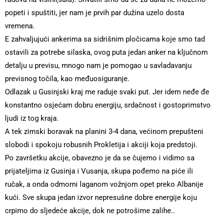
popeti i spuštiti, jer nam je prvih par dužina uzelo dosta
vremena.
E zahvaljujući ankerima sa sidrišnim pločicama koje smo tad
ostavili za potrebe silaska, ovog puta jedan anker na ključnom
detalju u previsu, mnogo nam je pomogao u savladavanju
previsnog točila, kao međuosiguranje.
Odlazak u Gusinjski kraj me raduje svaki put. Jer idem neđe đe
konstantno osjećam dobru energiju, srdačnost i gostoprimstvo
ljudi iz tog kraja.
A tek zimski boravak na planini 3-4 dana, većinom prepušteni
slobodi i spokoju robusnih Prokletija i akciji koja predstoji.
Po završetku akcije, obavezno je da se čujemo i vidimo sa
prijateljima iz Gusinja i Vusanja, skupa pođemo na piće ili
ručak, a onda odmorni laganom vožnjom opet preko Albanije
kući. Sve skupa jedan izvor nepresušne dobre energije koju
crpimo do sljedeće akcije, dok ne potrošime zalihe..