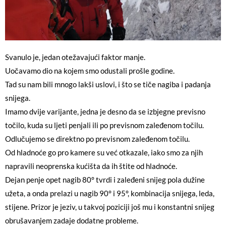
Svanulo je, jedan otežavajući faktor manje.
Uočavamo dio na kojem smo odustali prošle godine.
Tad su nam bili mnogo lakši uslovi, i što se tiče nagiba i padanja
snijega.
Imamo dvije varijante, jedna je desno da se izbjegne previsno
točilo, kuda su ljeti penjali ili po previsnom zaleđenom točilu.
Odlučujemo se direktno po previsnom zaleđenom točilu.
Od hladnoće go pro kamere su već otkazale, iako smo za njih
napravili neoprenska kućišta da ih štite od hladnoće.
Dejan penje opet nagib 80° tvrdi i zaleđeni snijeg pola dužine
užeta, a onda prelazi u nagib 90° i 95°, kombinacija snijega, leda,
stijene. Prizor je jeziv, u takvoj poziciji još mu i konstantni snijeg
obrušavanjem zadaje dodatne probleme.