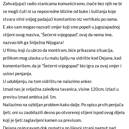
Zahvaljujući radio stanicama komuniciramo, inače bez njih ne bi
se mogli čuti ni sa neposredne blizine od buke i šuštanja koje
stvara sitni snijeg padajući konstantno niz vertikalu po nama.
E ako sam mogao nazvati smjer koji smo popeli u jugozapadnoj
stijeni ovog masiva, “Šećerni snjegopad”, ovaj da nema ime,
nazvao bih ga Sniježna Nijagara!
U filmu, koji ću ubrzo da montiram, biće prikazana situacija,
prilikom mog ulaska u tu malu špilju na sidrište kod Dejana, kad
komentarišem, da je “Šećerni snjegopad” bio igra za ovaj smjer i
uslovi penjanja.
U udubljenju, na tom sidrištu ne nalazimo anker.
Iznad nas je sniježna zaleđena tavanica, visine 120cm. Izlazi u
previsu iznad ambisa još 1m.
Nailazimo na ozbiljan problem kako dalje. Po opisu prvih penjača
ljeti, oni su zaobilazili desno po otvorenoj stijeni ispod ovog dijela
koji je ljeti zaglavljeni kamen sa previsom.
Dejana osiguravam dok osmatra po lijevoj strani nagnut nad