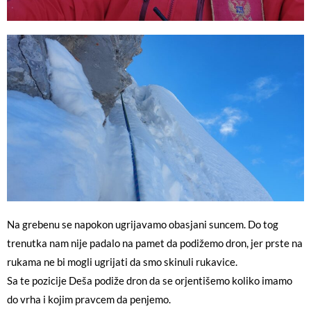
Na grebenu se napokon ugrijavamo obasjani suncem. Do tog
trenutka nam nije padalo na pamet da podižemo dron, jer prste na
rukama ne bi mogli ugrijati da smo skinuli rukavice.
Sa te pozicije Deša podiže dron da se orjentišemo koliko imamo
do vrha i kojim pravcem da penjemo.