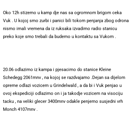
Oko 12h stizemo u kamp dje nas sa ogromnom brigom ceka
Vuk . U kojoj smo zurbi i panici bili tokom penjanja zbog odrona
nismo imali vremena da iz ruksaka izvadimo radio stanicu
preko koje smo trebali da budemo u kontaktu sa Vukom .
20.06 odlazimo iz kampa i pjesacimo do stanice Kleine
Schedegg 2061mnv , na kojoj se razdvajamo .Dejan sa dijelom
opreme odlazi vozicem u Grindelwald , a da bi i Vuk penjao u
ovoj ekspediciji odlazimo on i ja takodje vozicem na visociju
tacku , na veliki glecer 3400mnv odakle penjemo susjedni vrh
Monch 4107mnv .