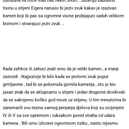
obrusava sa litice inad nas nekih 300m . Jutarnju sablasnu
tisinu u stijeni Eigera narusio bi jeziv zvuk kakav je izazivao
kamen koji bi pao sa ogromne visine probijajuci vaduh velikom
brzinom i stvarajuci jeziv zvuk ..
Kada zafrkce ili zahuci znali smo da je veliki kamen , a manji
zazvizdi ..Najjezivije bi bilo kada se prolomi zvuk poput
grmljavine , tad bi se pokrenula gomila kamenja , sto je bio
jasan znak da se sklupcamo u stijeni i jedan drugome dovikivali
da se sakrijemo koliko god moze uz stijenu. U tim trenutcima bi
zanemarili svu tezinu samog penjanja djelova koji su ocijenjeni
IV ili V sa sve opremom i ruksakom pored straha od udara
kamena . Bili smo izlozeni ogromnom riziku , nasto nijesmo