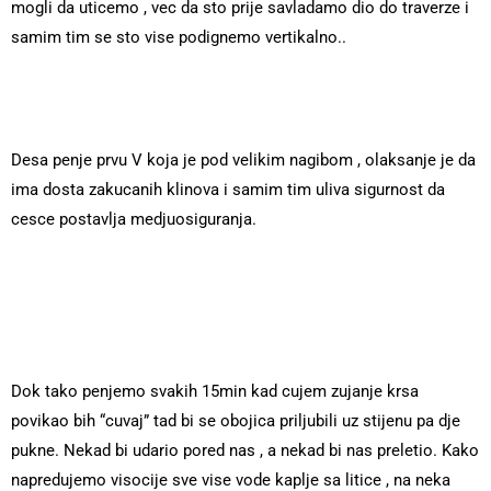
mogli da uticemo , vec da sto prije savladamo dio do traverze i
samim tim se sto vise podignemo vertikalno..
Desa penje prvu V koja je pod velikim nagibom , olaksanje je da
ima dosta zakucanih klinova i samim tim uliva sigurnost da
cesce postavlja medjuosiguranja.
Dok tako penjemo svakih 15min kad cujem zujanje krsa
povikao bih “cuvaj” tad bi se obojica priljubili uz stijenu pa dje
pukne. Nekad bi udario pored nas , a nekad bi nas preletio. Kako
napredujemo visocije sve vise vode kaplje sa litice , na neka