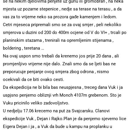
se na nekim djelovima penjete uz gurlu ili gromobran , na neka
mjesta uz pozarne stepenice , nedje sa terase na terasu , a da
vas za to vrijeme neko sa prozora gađe kamenjem i ledom.
Cetri mjeseca pripremali smo se za ovaj smjer , peli nekoliko
smjerova u duzini od 200 do 400m ocjene od V do VI+ , trcali po
planinskim stazama , trenirali na opremljenim stijenama ,
boldering , teretana …
Na ovaj uspon smo trebali da krenemo jos prije 20 dana , ali
promjenljivo vrijeme nije dalo. Znali smo da se ljeti bas ne
preporucuje penjanje ovog smjera zbog odrona , nismo
ocekivali da ce biti ovako cesti.
Da ekspedicija ne bi bila bas neuspjesna , treceg dana Vuk i ja
uspjsno penjemo obliznji vrh Monch 4107m grebenom. Sto je
Vuku pricinilo veliko zadovoljstvo.
U nedjelju 17.06 krecemo na put za Svajcarsku. Clanovi
ekspedicije Vuk , Dejan i Rajko.Plan je da penjemo sjeverno lice
Eigera Dejan i ja , a Vuk da bude u kampu na proplanku u