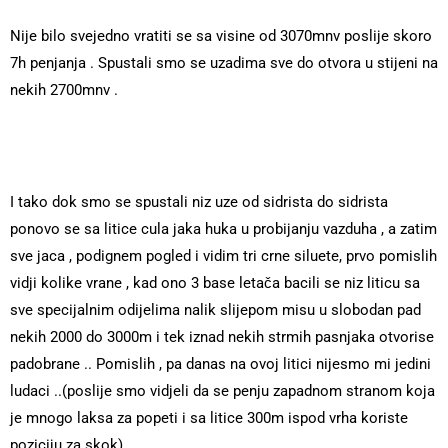
Nije bilo svejedno vratiti se sa visine od 3070mnv poslije skoro
7h penjanja . Spustali smo se uzadima sve do otvora u stijeni na
nekih 2700mnv .
I tako dok smo se spustali niz uze od sidrista do sidrista
ponovo se sa litice cula jaka huka u probijanju vazduha , a zatim
sve jaca , podignem pogled i vidim tri crne siluete, prvo pomislih
vidji kolike vrane , kad ono 3 base letača bacili se niz liticu sa
sve specijalnim odijelima nalik slijepom misu u slobodan pad
nekih 2000 do 3000m i tek iznad nekih strmih pasnjaka otvorise
padobrane .. Pomislih , pa danas na ovoj litici nijesmo mi jedini
ludaci ..(poslije smo vidjeli da se penju zapadnom stranom koja
je mnogo laksa za popeti i sa litice 300m ispod vrha koriste
poziciju za skok).