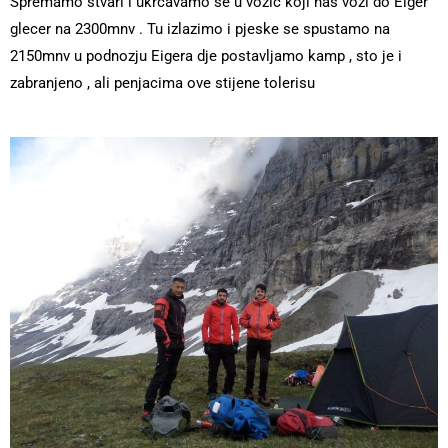
Spremamo stvari i ukrcavamo se u vozic koji nas vozi do Eiger
glecer na 2300mnv . Tu izlazimo i pjeske se spustamo na
2150mnv u podnozju Eigera dje postavljamo kamp , sto je i
zabranjeno , ali penjacima ove stijene tolerisu