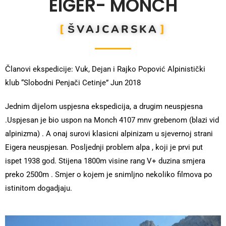
EIGER- MÖNCH
ŠVAJCARSKA
Članovi ekspedicije: Vuk, Dejan i Rajko Popović Alpinistički
klub “Slobodni Penjači Cetinje” Jun 2018
Jednim dijelom uspjesna ekspedicija, a drugim neuspjesna
.Uspjesan je bio uspon na Monch 4107 mnv grebenom (blazi vid
alpinizma) . A onaj surovi klasicni alpinizam u sjevernoj strani
Eigera neuspjesan. Posljednji problem alpa , koji je prvi put
ispet 1938 god. Stijena 1800m visine rang V+ duzina smjera
preko 2500m . Smjer o kojem je snimljno nekoliko filmova po
istinitom dogadjaju.