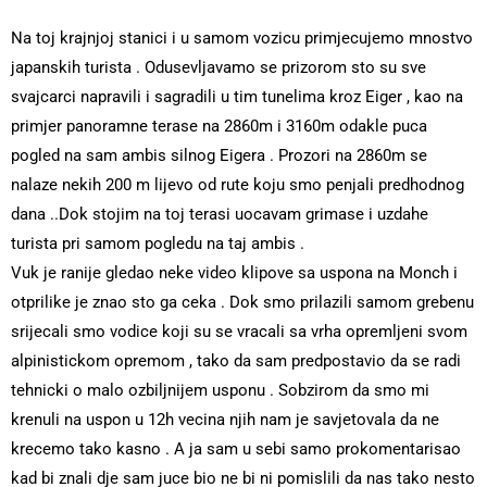
Na toj krajnjoj stanici i u samom vozicu primjecujemo mnostvo
japanskih turista . Odusevljavamo se prizorom sto su sve
svajcarci napravili i sagradili u tim tunelima kroz Eiger , kao na
primjer panoramne terase na 2860m i 3160m odakle puca
pogled na sam ambis silnog Eigera . Prozori na 2860m se
nalaze nekih 200 m lijevo od rute koju smo penjali predhodnog
dana ..Dok stojim na toj terasi uocavam grimase i uzdahe
turista pri samom pogledu na taj ambis .
Vuk je ranije gledao neke video klipove sa uspona na Monch i
otprilike je znao sto ga ceka . Dok smo prilazili samom grebenu
srijecali smo vodice koji su se vracali sa vrha opremljeni svom
alpinistickom opremom , tako da sam predpostavio da se radi
tehnicki o malo ozbiljnijem usponu . Sobzirom da smo mi
krenuli na uspon u 12h vecina njih nam je savjetovala da ne
krecemo tako kasno . A ja sam u sebi samo prokomentarisao
kad bi znali dje sam juce bio ne bi ni pomislili da nas tako nesto