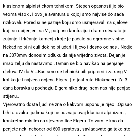
klasicnom alpinistickom tehnikom. Stepen opasnosti je bio
veoma visok , i ovo je avantura u kojoj smo najvise do sada
rizikovali. Pored silne paznje koju smo usmjeravali na djelove
koji su ocijenjeni sa V , potpunu konfuziju i dramu stvaralo je
zujanje i frkćanje kamenja koje je padalo sa ogromne visine.
Nekad ne bi ni culi dok ne bi udarili lijevo i desno od nas . Nedje
na 3070mnv donosim odluku da nije vrijedno zivota. Dejan je
imao zelju da nastavimo , taman se bio navikao na penjanje
djelova IV do V …Bas smo se tehnicki bili pripremili za rang V
koliko je i najveca ocjena Eigera (to jest rute Hickmaer). Za 3
dana boravka u podnozju Eigera niko drugi sem nas nije penjao
stijenu..
Vjerovatno dosta ljudi ne zna o kakvom usponu je rijec ..Opisao
bih to ovako ljudima koji ne poznaju ovaj klasicni alpinizam ,
konkretno mislim na sjeverno lice Eigera..To vam je kao da
penjete neki neboder od 600 spratova , savladavate ga tako sto