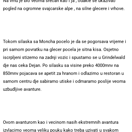
Na vrhu je bio veoma srecan kao i ja , odakle se ukazivao
pogled na ogromne svajcarske alpe , na silne glecere i vrhove.
Tokom silaska sa Moncha pocelo je da se pogorsava vrijeme i
pri samom povratku na glecer pocela je sitna kisa. Osjetno
iscrpljeni stizemo na zadnji vozic i spustamo se u Grindelwald
dje nas ceka Dejan. Po silasku sa visine preko 4000mnv na
850mnv pojacava se apetit za hranom i odlazimo u restoran u
samom centru dje sabiramo utiske i odmaramo poslije veoma
uzbudljive avanture.
Ovom avanturom kao i vecinom nasih ekstremnih avantura
izvlacimo veoma veliku pouku kako treba uzivati u svakom