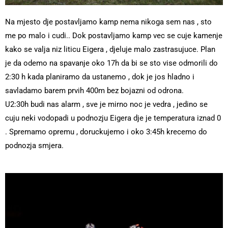
Na mjesto dje postavljamo kamp nema nikoga sem nas , sto
me po malo i cudi.. Dok postavljamo kamp vec se cuje kamenje
kako se valja niz liticu Eigera , djeluje malo zastrasujuce. Plan
je da odemo na spavanje oko 17h da bi se sto vise odmorili do
2:30 h kada planiramo da ustanemo , dok je jos hladno i
savladamo barem prvih 400m bez bojazni od odrona.
U2:30h budi nas alarm , sve je mirno noc je vedra , jedino se
cuju neki vodopadi u podnozju Eigera dje je temperatura iznad 0
. Spremamo opremu , doruckujemo i oko 3:45h krecemo do
podnozja smjera.