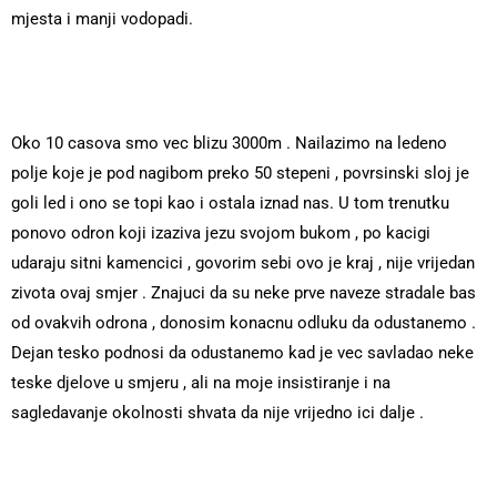
mjesta i manji vodopadi.
Oko 10 casova smo vec blizu 3000m . Nailazimo na ledeno
polje koje je pod nagibom preko 50 stepeni , povrsinski sloj je
goli led i ono se topi kao i ostala iznad nas. U tom trenutku
ponovo odron koji izaziva jezu svojom bukom , po kacigi
udaraju sitni kamencici , govorim sebi ovo je kraj , nije vrijedan
zivota ovaj smjer . Znajuci da su neke prve naveze stradale bas
od ovakvih odrona , donosim konacnu odluku da odustanemo .
Dejan tesko podnosi da odustanemo kad je vec savladao neke
teske djelove u smjeru , ali na moje insistiranje i na
sagledavanje okolnosti shvata da nije vrijedno ici dalje .