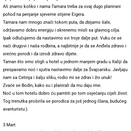
Ali znamo koliko i nama Tamara treba za ovaj dugo planirani
pohod na penjanje sjeverne stijene Eigera.
Tamara nam mnogo znači tokom puta, da zbijamo šale,
održavamo dobru energiju i skrenemo misli sa glavnog cilja.
Ipak odlučujemo da nastavimo svi troje dalje put. Vuku će se
naći drugovi i naša rodbina, a najbitnije je da se Anđela zdravo i
srećno porodi i da izrodi zdravo dijete.
Taman što smo stigli u hotel u jednom manjem gradu u Italiji da
prespavamo noć i sjutra nastavimo dalje za Švajcarsku. Javljaju
nam sa Cetinja i šalju sliku, rodio mi se zdrav i živ unuk!
Zvaće se Bodin, kako su i planirali da mu daju ime.
Noć u tom hotelu dobro ću pamtiti po tom osjećanju cijeli život.
Tog trenutka proširila se porodica za još jednog člana, budućeg
avanturistu:).
3 Mart