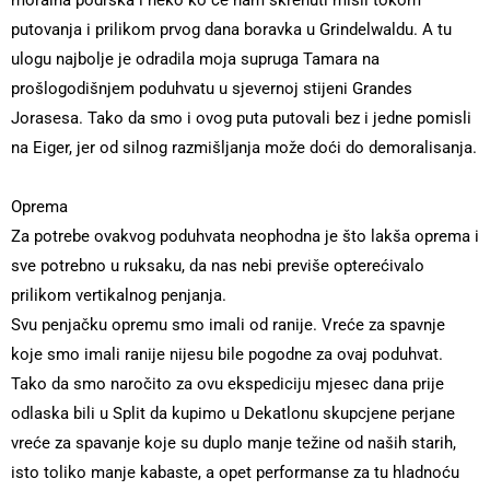
moralna podrška i neko ko će nam skrenuti misli tokom
putovanja i prilikom prvog dana boravka u Grindelwaldu. A tu
ulogu najbolje je odradila moja supruga Tamara na
prošlogodišnjem poduhvatu u sjevernoj stijeni Grandes
Jorasesa. Tako da smo i ovog puta putovali bez i jedne pomisli
na Eiger, jer od silnog razmišljanja može doći do demoralisanja.
Oprema
Za potrebe ovakvog poduhvata neophodna je što lakša oprema i
sve potrebno u ruksaku, da nas nebi previše opterećivalo
prilikom vertikalnog penjanja.
Svu penjačku opremu smo imali od ranije. Vreće za spavnje
koje smo imali ranije nijesu bile pogodne za ovaj poduhvat.
Tako da smo naročito za ovu ekspediciju mjesec dana prije
odlaska bili u Split da kupimo u Dekatlonu skupcjene perjane
vreće za spavanje koje su duplo manje težine od naših starih,
isto toliko manje kabaste, a opet performanse za tu hladnoću