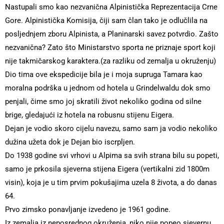
Nastupali smo kao nezvanična Alpinistička Reprezentacija Crne
Gore. Alpinistička Komisija, čiji sam član tako je odlučlila na
posljednjem zboru Alpinista, a Planinarski savez potvrdio. Zašto
nezvanična? Zato što Ministarstvo sporta ne priznaje sport koji
nije takmičarskog karaktera.(za razliku od zemalja u okruženju)
Dio tima ove ekspedicije bila je i moja supruga Tamara kao
moralna podrška u jednom od hotela u Grindelwaldu dok smo
penjali, čime smo joj skratili život nekoliko godina od silne
brige, gledajući iz hotela na robusnu stijenu Eigera.
Dejan je vodio skoro cijelu navezu, samo sam ja vodio nekoliko
dužina užeta dok je Dejan bio iscrpljen.
Do 1938 godine svi vrhovi u Alpima sa svih strana bilu su popeti,
samo je prkosila sjeverna stijena Eigera (vertikalni zid 1800m
visin), koja je u tim prvim pokušajima uzela 8 života, a do danas
64.
Prvo zimsko ponavljanje izvedeno je 1961 godine.
Iz zemalja iz neposrednog okruženja, niko nije popeo sjevernu