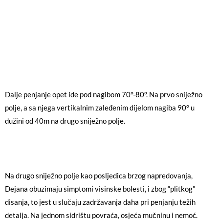
Dalje penjanje opet ide pod nagibom 70°-80°. Na prvo sniježno
polje, a sa njega vertikalnim zaleđenim dijelom nagiba 90° u
dužini od 40m na drugo sniježno polje.
Na drugo sniježno polje kao posljedica brzog napredovanja,
Dejana obuzimaju simptomi visinske bolesti, i zbog “plitkog”
disanja, to jest u slučaju zadržavanja daha pri penjanju težih
detalja. Na jednom sidrištu povraća, osjeća mučninu i nemoć.