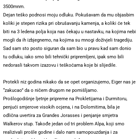
3500mnm.
Dejan teško podnosi moju odluku. Pokušavam da mu objasbim
koliki je stepen rizika pri obrušavanju kamenja, a koliki će tek
biti na 3 ledena polja koja nas čekaju u nastavku, na kojima nebi
mogli da ih izbjegnemo, na kojima su mnogi doživjeli tragediju.
Sad sam sto posto siguran da sam bio u pravu kad sam donio
tu odluku, iako smo bili tehnički pripremljeni, ipak smo bili
nedorasli takvom izazovu i teškoćama koje bi slijedile.
Protekli niz godina nikako da se opet organizujemo, Eiger nas je
“zakucao” da o ničem drugom ne pomišljamo.
Prošlogodišnje ljetnje pripreme na Prokletijama i Durmitoru,
penjući smjerove visokih ocjena, i na Dolomitima, bila je
odlična uvertira za Grandes Jorasses i penjanje smjetra
Walkerov stup. Takođe jedan od tri problem Alpa, koji smo
realizivali prošle godine i dalo nam samopouzdanja i za