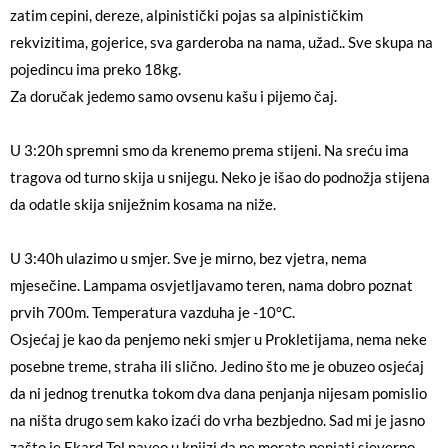
zatim cepini, dereze, alpinistički pojas sa alpinističkim
rekvizitima, gojerice, sva garderoba na nama, užad.. Sve skupa na
pojedincu ima preko 18kg.
Za doručak jedemo samo ovsenu kašu i pijemo čaj.
U 3:20h spremni smo da krenemo prema stijeni. Na sreću ima
tragova od turno skija u snijegu. Neko je išao do podnožja stijena
da odatle skija sniježnim kosama na niže.
U 3:40h ulazimo u smjer. Sve je mirno, bez vjetra, nema
mjesečine. Lampama osvjetljavamo teren, nama dobro poznat
prvih 700m. Temperatura vazduha je -10°C.
Osjećaj je kao da penjemo neki smjer u Prokletijama, nema neke
posebne treme, straha ili slično. Jedino što me je obuzeo osjećaj
da ni jednog trenutka tokom dva dana penjanja nijesam pomislio
na ništa drugo sem kako izaći do vrha bezbjedno. Sad mi je jasno
zašto je Ekard Tol naveo u knjizi da ne morate penjati sjeverno