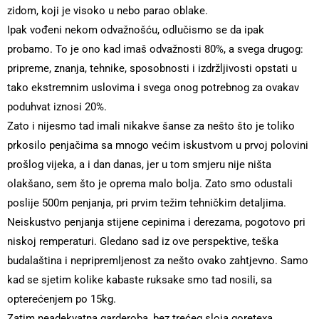
zidom, koji je visoko u nebo parao oblake.
Ipak vođeni nekom odvažnošću, odlučismo se da ipak
probamo. To je ono kad imaš odvažnosti 80%, a svega drugog:
pripreme, znanja, tehnike, sposobnosti i izdržljivosti opstati u
tako ekstremnim uslovima i svega onog potrebnog za ovakav
poduhvat iznosi 20%.
Zato i nijesmo tad imali nikakve šanse za nešto što je toliko
prkosilo penjačima sa mnogo većim iskustvom u prvoj polovini
prošlog vijeka, a i dan danas, jer u tom smjeru nije ništa
olakšano, sem što je oprema malo bolja. Zato smo odustali
poslije 500m penjanja, pri prvim težim tehničkim detaljima.
Neiskustvo penjanja stijene cepinima i derezama, pogotovo pri
niskoj remperaturi. Gledano sad iz ove perspektive, teška
budalaština i nepripremljenost za nešto ovako zahtjevno. Samo
kad se sjetim kolike kabaste ruksake smo tad nosili, sa
opterećenjem po 15kg.
Zatim neadekvatna garderoba, bez trećeg sloja goretexa..