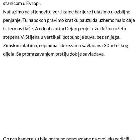
stanicom u Evropi.
Nailazimo na stjenovite vertikalne barijere i ulazimo u ozbiljno
penjanje. Tu napokon pravimo kratku pauzu da uznemo malo čaja
iz termos flaše. A odnah zatim Dejan penje težu dužinu užeta
stepena V. Stijena u vertikali potpuno je suva, bez snijega.
Zimskim alatima, cepinima i derezama savladava 30m teškog
dijela. Sa promrzavanjem prstiju dok je savladava.
Go pro kamere su bile potpuno nepouzdane na ovoj ekspediciji.