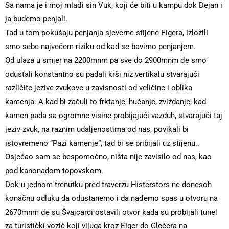
Sa nama je i moj mlađi sin Vuk, koji će biti u kampu dok Dejan i
ja budemo penjali.
Tad u tom pokušaju penjanja sjeverne stijene Eigera, izložili
smo sebe najvećem riziku od kad se bavimo penjanjem.
Od ulaza u smjer na 2200mnm pa sve do 2900mnm đe smo
odustali konstantno su padali krši niz vertikalu stvarajući
različite jezive zvukove u zavisnosti od veličine i oblika
kamenja. A kad bi začuli to frktanje, hučanje, zviždanje, kad
kamen pada sa ogromne visine probijajući vazduh, stvarajući taj
jeziv zvuk, na raznim udaljenostima od nas, povikali bi
istovremeno “Pazi kamenje”, tad bi se pribijali uz stijenu..
Osjećao sam se bespomoćno, ništa nije zavisilo od nas, kao
pod kanonadom topovskom.
Dok u jednom trenutku pred traverzu Histerstors ne donesoh
konačnu odluku da odustanemo i da nađemo spas u otvoru na
2670mnm đe su Švajcarci ostavili otvor kada su probijali tunel
za turistički vozić koji vijuga kroz Eiger do Glečera na