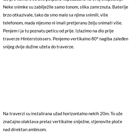
Neke snimke su zabilježile samo tonom, slika zamrznuta. Baterije
brzo otkazivale, tako da smo malo sa njima snimili, više
telefonom, mada nijesmo ni imali pretjeranu želju snimati više.
Penjem i ja tu poznatu peticu od prije. Izlazimo na dio prije
traverze Hinterstoissers. Penjemo vertikalno 80° nagiba zaleđen
snijeg dvije dužine užeta do traverze.
Na traverzi su instalirana užad horizontalno nekih 20m. To uže
značajno olakšava prelaz vertikalne sniježne, stjenovite ploče
nad direktan ambisom.