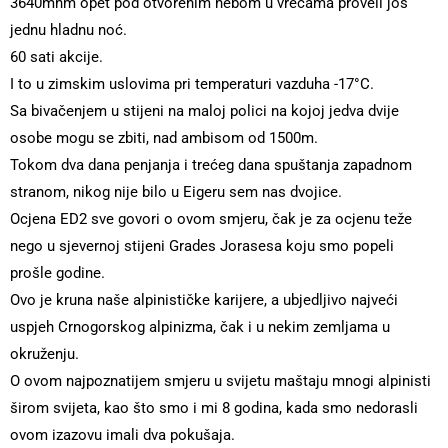
3640mnm opet pod otvorenim nebom u vrećama proveli još
jednu hladnu noć.
60 sati akcije.
I to u zimskim uslovima pri temperaturi vazduha -17°C.
Sa bivačenjem u stijeni na maloj polici na kojoj jedva dvije
osobe mogu se zbiti, nad ambisom od 1500m.
Tokom dva dana penjanja i trećeg dana spuštanja zapadnom
stranom, nikog nije bilo u Eigeru sem nas dvojice.
Ocjena ED2 sve govori o ovom smjeru, čak je za ocjenu teže
nego u sjevernoj stijeni Grades Jorasesa koju smo popeli
prošle godine.
Ovo je kruna naše alpinističke karijere, a ubjedljivo najveći
uspjeh Crnogorskog alpinizma, čak i u nekim zemljama u
okruženju.
O ovom najpoznatijem smjeru u svijetu maštaju mnogi alpinisti
širom svijeta, kao što smo i mi 8 godina, kada smo nedorasli
ovom izazovu imali dva pokušaja.