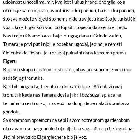
udobnost u hotelima, mir, kvalitet i ukus hrane, energija koja
okružuje samo mjesto, avanturističku ponudu, turističku ponudu,
što sve možete vidjeti što nema niđe u svijetu kao što je turistički
vozić kroz Eiger koji vodi do top of Erope, onda sve to vrijedi..
Nas troje uživamo kao u bajci drugog dana u Grindelwaldu,
Tamara je prvi put i njoj je poseban ugođaj, jedino je remeti
činjenica da Dejan i ja u drugoj polovini dana krećemo prema
Eigeru.
Ručamo skupa u jednom restoranu, obasjani suncem, živeći moć
sadašnjeg trenutka.
Kad bih mogao taj trenutak održavati duže…Ali dolazi onaj
trenutak kada nas Tamara dosta jaka i bez suza ispraća na
terminal u centru, koji nas vodi na donji, đe se nalazi stanica za
gondolu.
Sa spremnom opremom na sebi i svom potrebnom garderobom
ukrcavamo se na gondolu koja nije bila sagrađena prije 7 godina.
Jedini prevoz do Eigerglechera bio je voz.