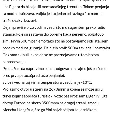
lice Eigera da bi osjetili moć sadašnjeg trenutka. Tokom penjanja
ta moć ne isčezava. Valjda je i to jedan od razloga što nam se
traže ovakvi izazovi.
Dejan previše brzo vodi navezu, što mu sugerišem preko radio
stanice, koje su sastavni dio opreme kada penjemo, pogotovo
zimi. Prvih 500m penjemo tako što ne postavljamo sidrišta, sem
poneko međuosiguranje. Da bi tih prvih 500m savladali po mraku.
Čak smo skinuli jakne da se ne preznojavamo u tom brzom
napredovanju.
Predlažem da napravimo pauzu, odgovara mi, ajmo još pa ćemo
pred prvu petucu(pred teže penjanje).
Sviće i već na toj visini temperatura vazduha je -13°C.
Prolazimo otvor u stijeni na 2670mnm u kojem se može ući u
tunel kojim saobraća turistički vozić baš kroz sam Eiger i vijuga
do top Evrope na skoro 3500mnm na drugoj strani između
Moncha i Jangfrua, što ga čini najvisočijom željezničkom