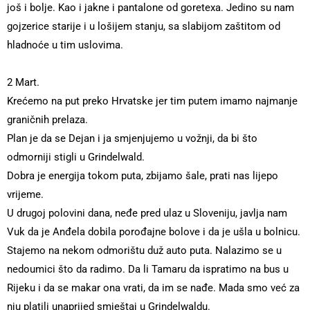
još i bolje. Kao i jakne i pantalone od goretexa. Jedino su nam
gojzerice starije i u lošijem stanju, sa slabijom zaštitom od
hladnoće u tim uslovima.
2 Mart.
Krećemo na put preko Hrvatske jer tim putem imamo najmanje
graničnih prelaza.
Plan je da se Dejan i ja smjenjujemo u vožnji, da bi što
odmorniji stigli u Grindelwald.
Dobra je energija tokom puta, zbijamo šale, prati nas lijepo
vrijeme.
U drugoj polovini dana, neđe pred ulaz u Sloveniju, javlja nam
Vuk da je Anđela dobila porođajne bolove i da je ušla u bolnicu.
Stajemo na nekom odmorištu duž auto puta. Nalazimo se u
nedoumici što da radimo. Da li Tamaru da ispratimo na bus u
Rijeku i da se makar ona vrati, da im se nađe. Mada smo već za
nju platili unaprijed smještaj u Grindelwaldu.