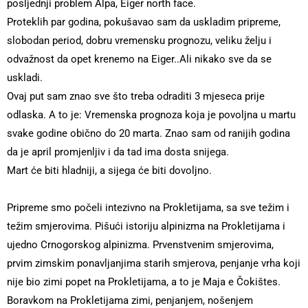
posljednji problem Alpa, Eiger north face.
Proteklih par godina, pokušavao sam da uskladim pripreme,
slobodan period, dobru vremensku prognozu, veliku želju i
odvažnost da opet krenemo na Eiger..Ali nikako sve da se
uskladi.
Ovaj put sam znao sve što treba odraditi 3 mjeseca prije
odlaska. A to je: Vremenska prognoza koja je povoljna u martu
svake godine obično do 20 marta. Znao sam od ranijih godina
da je april promjenljiv i da tad ima dosta snijega.
Mart će biti hladniji, a sijega će biti dovoljno.
Pripreme smo počeli intezivno na Prokletijama, sa sve težim i
težim smjerovima. Pišući istoriju alpinizma na Prokletijama i
ujedno Crnogorskog alpinizma. Prvenstvenim smjerovima,
prvim zimskim ponavljanjima starih smjerova, penjanje vrha koji
nije bio zimi popet na Prokletijama, a to je Maja e Čokištes.
Boravkom na Prokletijama zimi, penjanjem, nošenjem