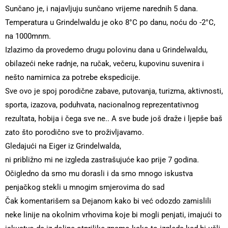
Sunčano je, i najavljuju sunčano vrijeme narednih 5 dana.
Temperatura u Grindelwaldu je oko 8°C po danu, noću do -2°C,
na 1000mnm.
Izlazimo da provedemo drugu polovinu dana u Grindelwaldu,
obilazeći neke radnje, na ručak, večeru, kupovinu suvenira i
nešto namirnica za potrebe ekspedicije.
Sve ovo je spoj porodične zabave, putovanja, turizma, aktivnosti,
sporta, izazova, poduhvata, nacionalnog reprezentativnog
rezultata, hobija i čega sve ne.. A sve bude još draže i ljepše baš
zato što porodično sve to proživljavamo.
Gledajući na Eiger iz Grindelwalda,
ni približno mi ne izgleda zastrašujuće kao prije 7 godina.
Očigledno da smo mu dorasli i da smo mnogo iskustva
penjačkog stekli u mnogim smjerovima do sad
Čak komentarišem sa Dejanom kako bi već odozdo zamislili
neke linije na okolnim vrhovima koje bi mogli penjati, imajući to