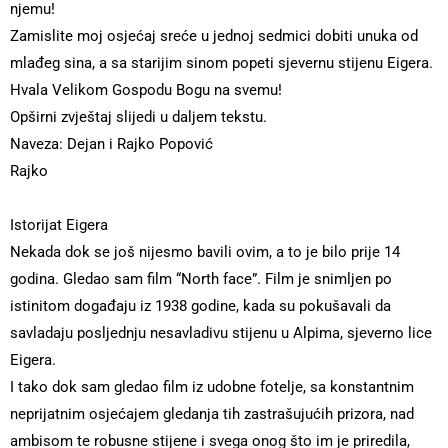
njemu!
Zamislite moj osjećaj sreće u jednoj sedmici dobiti unuka od
mlađeg sina, a sa starijim sinom popeti sjevernu stijenu Eigera.
Hvala Velikom Gospodu Bogu na svemu!
Opširni zvještaj slijedi u daljem tekstu.
Naveza: Dejan i Rajko Popović
Rajko
Istorijat Eigera
Nekada dok se još nijesmo bavili ovim, a to je bilo prije 14
godina. Gledao sam film “North face”. Film je snimljen po
istinitom događaju iz 1938 godine, kada su pokušavali da
savladaju posljednju nesavladivu stijenu u Alpima, sjeverno lice
Eigera.
I tako dok sam gledao film iz udobne fotelje, sa konstantnim
neprijatnim osjećajem gledanja tih zastrašujućih prizora, nad
ambisom te robusne stijene i svega onog što im je priredila,