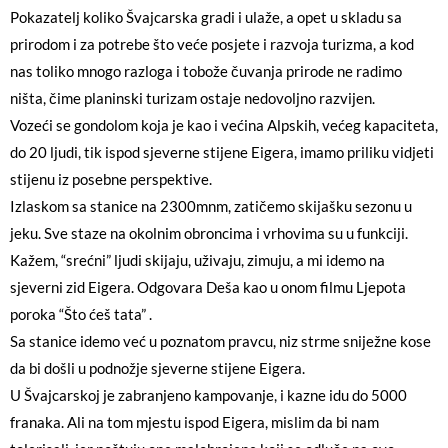
Pokazatelj koliko Švajcarska gradi i ulaže, a opet u skladu sa
prirodom i za potrebe što veće posjete i razvoja turizma, a kod
nas toliko mnogo razloga i tobože čuvanja prirode ne radimo
ništa, čime planinski turizam ostaje nedovoljno razvijen.
Vozeći se gondolom koja je kao i većina Alpskih, većeg kapaciteta,
do 20 ljudi, tik ispod sjeverne stijene Eigera, imamo priliku vidjeti
stijenu iz posebne perspektive.
Izlaskom sa stanice na 2300mnm, zatičemo skijašku sezonu u
jeku. Sve staze na okolnim obroncima i vrhovima su u funkciji.
Kažem, “srećni” ljudi skijaju, uživaju, zimuju, a mi idemo na
sjeverni zid Eigera. Odgovara Deša kao u onom filmu Ljepota
poroka “Što ćeš tata” .
Sa stanice idemo već u poznatom pravcu, niz strme sniježne kose
da bi došli u podnožje sjeverne stijene Eigera.
U Švajcarskoj je zabranjeno kampovanje, i kazne idu do 5000
franaka. Ali na tom mjestu ispod Eigera, mislim da bi nam