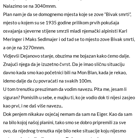
Nalazimo se na 3040mnm.
Plan nam je da se domognemo mjesta koje se zove “Bivak smrti”,
mjesto u kojem su se 1935 godine prilikom prvih pokušaja
osvajanja sjeverne stijene smrzli mladi njemački alpinisti Karl
Meringer i Maks Sedlmajer i od tad se to mjesto zove Bivak smrti,
a on je na 3270mnm.
Vidjevši Dejanovo stanje, obuzima me bojazan kako ćemo dalje.
Znajući njega da je izuzetno čvrst. Da je imao sličnu situaciju
davno kada smo kao početnici bili na Mon Blan, kada je rekao,
idemo dalje da ću povraćati na svakih 100m.
U tom trenutku preuzimam da vodim navezu. Pita me, jesam li
siguran? Pomislih u sebe, e majku ti, ko je vodio dok ti nijesi zasjeo
kao prvi, i ne daš više navezu..
Dok penjem nikakav osjećaj nemam da sam na Eiger. Kao da sam
na bilo kojoj našoj planini, tako smo se dobro pripremili za sve
ovo, da nijednog trenutka nije bilo neke situacije koju nijesmo