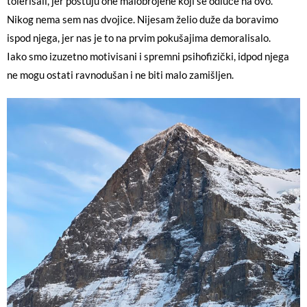
tolerisali, jer poštuju one malobrojene koji se odluče na ovo.
Nikog nema sem nas dvojice. Nijesam želio duže da boravimo
ispod njega, jer nas je to na prvim pokušajima demoralisalo.
Iako smo izuzetno motivisani i spremni psihofizički, idpod njega
ne mogu ostati ravnodušan i ne biti malo zamišljen.