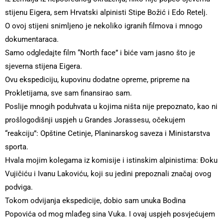
stijenu Eigera, sem Hrvatski alpinisti Stipe Božić i Edo Retelj.
O ovoj stijeni snimljeno je nekoliko igranih filmova i mnogo
dokumentaraca.
Samo odgledajte film “North face” i biće vam jasno što je
sjeverna stijena Eigera.
Ovu ekspediciju, kupovinu dodatne opreme, pripreme na
Prokletijama, sve sam finansirao sam.
Poslije mnogih poduhvata u kojima ništa nije prepoznato, kao ni
prošlogodišnji uspjeh u Grandes Jorassesu, očekujem
“reakciju”: Opštine Cetinje, Planinarskog saveza i Ministarstva
sporta.
Hvala mojim kolegama iz komisije i istinskim alpinistima: Đoku
Vujičiću i Ivanu Lakoviću, koji su jedini prepoznali značaj ovog
podviga.
Tokom odvijanja ekspedicije, dobio sam unuka Bodina
Popovića od mog mlađeg sina Vuka. I ovaj uspjeh posvjećujem