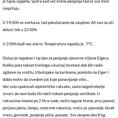
je tajna uspjeha. Sjutra kad već krene penjanja tad se sve misli
raspršuju.
U 19:00h se smrkava, tad pokušavamo da zaspimo. Ali san na oči
dolazi, tek u 22:00h.
U 2:00h budi nas alarm. Temperatura napolju je -7°C.
Došao je napokon i taj dan za penjanje sjeverne stijene Eigera.
Koliko puta tokom treninga u kućnoj teretani dok bih radio
zgibove na vratilu, trbušnjake na karikama, pomislio na Eiger i
dobio motiv da izvedem još koje ponavljanje više…
Već smo spakovali alpinističke ruksake, samo najpotrebnije
stvari, da nam budu što lakši tokom penjanja vertikale. U
ruksacima imamo po 2 litra vode, nešto lagane hrane, prvu pomoć,
perjanu jaknu, lampu, rezervne rukavice, vreću za spavanje, bivak
vreću, gorionik, punjenje plina, posude.. Sve ukupno oko 8 kg,