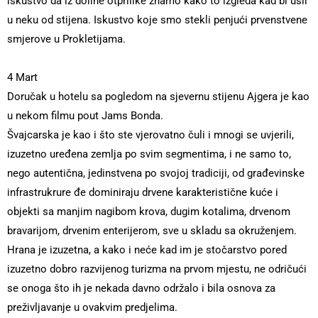
iskustvo da iz doline otprilike znamo kako to izgleda kad bi ušli
u neku od stijena. Iskustvo koje smo stekli penjući prvenstvene
smjerove u Prokletijama.
4 Mart
Doručak u hotelu sa pogledom na sjevernu stijenu Ajgera je kao
u nekom filmu pout Jams Bonda.
Švajcarska je kao i što ste vjerovatno čuli i mnogi se uvjerili,
izuzetno uređena zemlja po svim segmentima, i ne samo to,
nego autentična, jedinstvena po svojoj tradiciji, od građevinske
infrastrukrure đe dominiraju drvene karakteristične kuće i
objekti sa manjim nagibom krova, dugim kotalima, drvenom
bravarijom, drvenim enterijerom, sve u skladu sa okruženjem.
Hrana je izuzetna, a kako i neće kad im je stočarstvo pored
izuzetno dobro razvijenog turizma na prvom mjestu, ne odričući
se onoga što ih je nekada davno održalo i bila osnova za
preživljavanje u ovakvim predjelima.