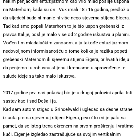
nekim penjačkim entuzijazmom kao vrlo mlad poslije uspona
na Materhorn, kada su on i Vuk imali 18 i 16 godina, predložio
da sljedeći bude ni manje ni više nego sjeverna stijena Eigera.
Tad kad smo popeli Materhorn to je bio uspon grebenski iz
pravca Italije, poslije malo više od 2 godine iskustva u planini.
Vođen tim mladalačkim zanosom, a ja takođe entuzijazmom i
nedovoljnom informisanošću o tome kolika je razlika popeti
grebenski Materhorn ili sjevernu stijenu Eigera, prihvatih ideju
da penjemo tu robusnu stijenu i krenusmo u sprovođenje te
sulude ideje sa tako malo iskustva.
2017 godine prvi naš pokušaj bio je u drugoj polovini aprila. Isti
sastav kao i sad Deša i ja.
Kad sam autom stigao u Grindelwald i ugledao sa desne strane
iz auta prema sjevernoj stijeni Eigera, prvo što mi je palo na
pamet, da se istog trena okrenem na prvom proširenju i vratimo
kući. Eiger je izgledao zastrašujuće sa svojim vertikalnim