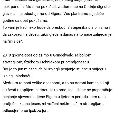
Ipak ponosni što smo pokušali, vratismo se na Cetinje dignute
glave, ali ne odustajemo od Eigera. Već planiramo sljedeće
godine da opet pokušamo.
To vam je kad neko hoće da preskoči 8 stepenika u alpinizmu i
da zakorači na deveti, tako gledam danas na to naše zalijećanje
na “mišiće”.
2018 godine opet odlazimo u Grindelwald sa boljom
strategijom, fizičkom i tehničkom pripremljenošću.
Bio je to jun mjesec, da bi izbjegli penjanje stijene u snijegu i
izbjegli hladnoću.
Međutim to nosi velike opasnosti, a to su odroni kamenja koji
su česti u toplijem periodu. Iako smo znali da se ne preporučuje
penjanje sjeverne stijene Eigera u ljetnom periodu, sem rano
proljeće i kasna jesen, mi vođeni nekim našim strategijama
odlučujemo se ipak za jun.