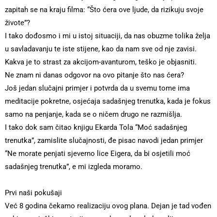
zapitah se na kraju filma: “Što ćera ove ljude, da rizikuju svoje
živote”?
I tako dođosmo i mi u istoj situaciji, da nas obuzme tolika želja
u savladavanju te iste stijene, kao da nam sve od nje zavisi.
Kakva je to strast za akcijom-avanturom, teško je objasniti.
Ne znam ni danas odgovor na ovo pitanje što nas ćera?
Još jedan slučajni primjer i potvrda da u svemu tome ima
meditacije pokretne, osjećaja sadašnjeg trenutka, kada je fokus
samo na penjanje, kada se o ničem drugo ne razmišlja.
I tako dok sam čitao knjigu Ekarda Tola “Moć sadašnjeg
trenutka”, zamislite slučajnosti, đe pisac navodi jedan primjer
“Ne morate penjati sjeverno lice Eigera, da bi osjetili moć
sadašnjeg trenutka”, e mi izgleda moramo.
Prvi naši pokušaji
Već 8 godina čekamo realizaciju ovog plana. Dejan je tad vođen