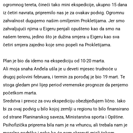
ogromnog tereta, čineći tako mini ekspedicije, ukupno 15 dana
iz četiri navrata, pripremilo nas je za ovakav podvig. Ogromnu
zahvalnost dugujemo našim omiljenim Prokletijama. Jer smo
zahvaljujući njima u Eigeru penjali opušteno kao da smo na
našem terenu, jedino što je dužina smjera u Eigeru kao sva
četiri smjera zajedno koje smo popeli na Prokletijama.
Plan je bio da idemo na ekspediciju od 10-20 marta.
Ali moja snaha Anđela ušla je u deveti mjesec trudnoće u
drugoj polovini februara, i termin za porođaj je bio 19 mart. Te
stoga gledam prvi lijep period vremenske prognoze da penjemo
početkom marta.
Sredstva i prevoz za ovu ekspediciju obezbjeđujem lično. Iako
bi za ovaj podvig u bilo kojoj zemlji u regionu to bilo finansirano
od strane Planinarskog saveza, Ministarstva sporta i Opštine.
Psihofizička priprema bila nam je na vrhuncu, ali trebala nam je