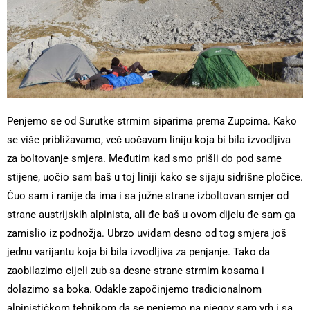
Penjemo se od Surutke strmim siparima prema Zupcima. Kako
se više približavamo, već uočavam liniju koja bi bila izvodljiva
za boltovanje smjera. Međutim kad smo prišli do pod same
stijene, uočio sam baš u toj liniji kako se sijaju sidrišne pločice.
Čuo sam i ranije da ima i sa južne strane izboltovan smjer od
strane austrijskih alpinista, ali đe baš u ovom dijelu đe sam ga
zamislio iz podnožja. Ubrzo uviđam desno od tog smjera još
jednu varijantu koja bi bila izvodljiva za penjanje. Tako da
zaobilazimo cijeli zub sa desne strane strmim kosama i
dolazimo sa boka. Odakle započinjemo tradicionalnom
alpinističkom tehnikom da se penjemo na njegov sam vrh i sa