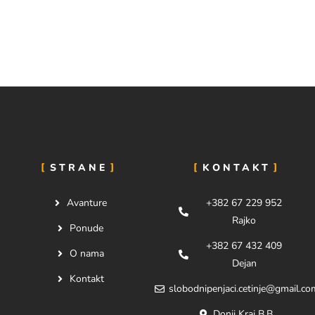
STRANE
KONTAKT
Avanture
+382 67 229 952
Rajko
Ponude
+382 67 432 409
O nama
Dejan
Kontakt
slobodnipenjaci.cetinje@gmail.co
Donji Kraj B.B.