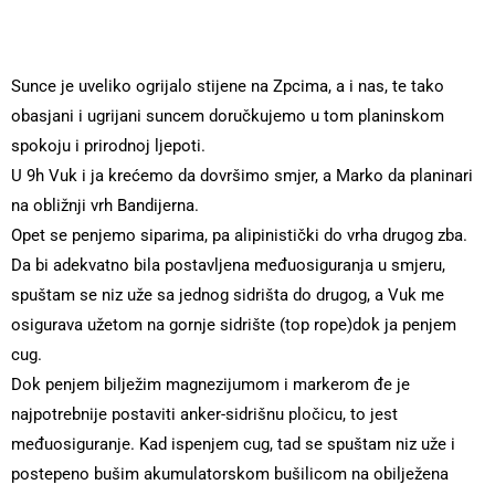
Sunce je uveliko ogrijalo stijene na Zpcima, a i nas, te tako
obasjani i ugrijani suncem doručkujemo u tom planinskom
spokoju i prirodnoj ljepoti.
U 9h Vuk i ja krećemo da dovršimo smjer, a Marko da planinari
na obližnji vrh Bandijerna.
Opet se penjemo siparima, pa alipinistički do vrha drugog zba.
Da bi adekvatno bila postavljena međuosiguranja u smjeru,
spuštam se niz uže sa jednog sidrišta do drugog, a Vuk me
osigurava užetom na gornje sidrište (top rope)dok ja penjem
cug.
Dok penjem bilježim magnezijumom i markerom đe je
najpotrebnije postaviti anker-sidrišnu pločicu, to jest
međuosiguranje. Kad ispenjem cug, tad se spuštam niz uže i
postepeno bušim akumulatorskom bušilicom na obilježena