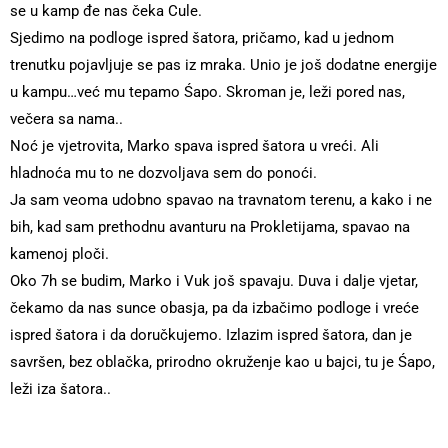
se u kamp đe nas čeka Cule.
Sjedimo na podloge ispred šatora, pričamo, kad u jednom
trenutku pojavljuje se pas iz mraka. Unio je još dodatne energije
u kampu…već mu tepamo Śapo. Skroman je, leži pored nas,
večera sa nama..
Noć je vjetrovita, Marko spava ispred šatora u vreći. Ali
hladnoća mu to ne dozvoljava sem do ponoći.
Ja sam veoma udobno spavao na travnatom terenu, a kako i ne
bih, kad sam prethodnu avanturu na Prokletijama, spavao na
kamenoj ploči.
Oko 7h se budim, Marko i Vuk još spavaju. Duva i dalje vjetar,
čekamo da nas sunce obasja, pa da izbačimo podloge i vreće
ispred šatora i da doručkujemo. Izlazim ispred šatora, dan je
savršen, bez oblačka, prirodno okruženje kao u bajci, tu je Śapo,
leži iza šatora..