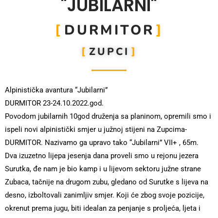
"JUBILARNI"
DURMITOR
ZUPCI
Alpinistička avantura “Jubilarni”
DURMITOR 23-24.10.2022.god.
Povodom jubilarnih 10god druženja sa planinom, opremili smo i
ispeli novi alpinistički smjer u južnoj stijeni na Zupcima-
DURMITOR. Nazivamo ga upravo tako “Jubilarni” VII+ , 65m.
Dva izuzetno lijepa jesenja dana proveli smo u rejonu jezera
Surutka, đe nam je bio kamp i u lijevom sektoru južne strane
Zubaca, tačnije na drugom zubu, gledano od Surutke s lijeva na
desno, izboltovali zanimljiv smjer. Koji će zbog svoje pozicije,
okrenut prema jugu, biti idealan za penjanje s proljeća, ljeta i