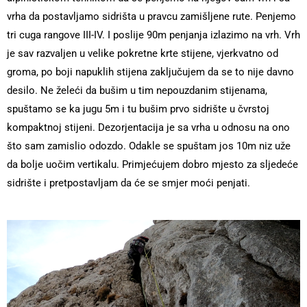
vrha da postavljamo sidrišta u pravcu zamišljene rute. Penjemo
tri cuga rangove III-IV. I poslije 90m penjanja izlazimo na vrh. Vrh
je sav razvaljen u velike pokretne krte stijene, vjerkvatno od
groma, po boji napuklih stijena zaključujem da se to nije davno
desilo. Ne želeći da bušim u tim nepouzdanim stijenama,
spuštamo se ka jugu 5m i tu bušim prvo sidrište u čvrstoj
kompaktnoj stijeni. Dezorjentacija je sa vrha u odnosu na ono
što sam zamislio odozdo. Odakle se spuštam jos 10m niz uže
da bolje uočim vertikalu. Primjećujem dobro mjesto za sljedeće
sidrište i pretpostavljam da će se smjer moći penjati.