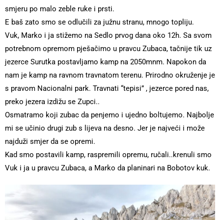
smjeru po malo zeble ruke i prsti.
E baš zato smo se odlučili za južnu stranu, mnogo topliju.
Vuk, Marko i ja stižemo na Sedlo prvog dana oko 12h. Sa svom
potrebnom opremom pješačimo u pravcu Zubaca, tačnije tik uz
jezerce Surutka postavljamo kamp na 2050mnm. Napokon da
nam je kamp na ravnom travnatom terenu. Prirodno okruženje je
s pravom Nacionalni park. Travnati “tepisi” , jezerce pored nas,
preko jezera izdižu se Zupci..
Osmatramo koji zubac da penjemo i ujedno boltujemo. Najbolje
mi se učinio drugi zub s lijeva na desno. Jer je najveći i može
najduži smjer da se opremi.
Kad smo postavili kamp, raspremili opremu, ručali..krenuli smo
Vuk i ja u pravcu Zubaca, a Marko da planinari na Bobotov kuk.