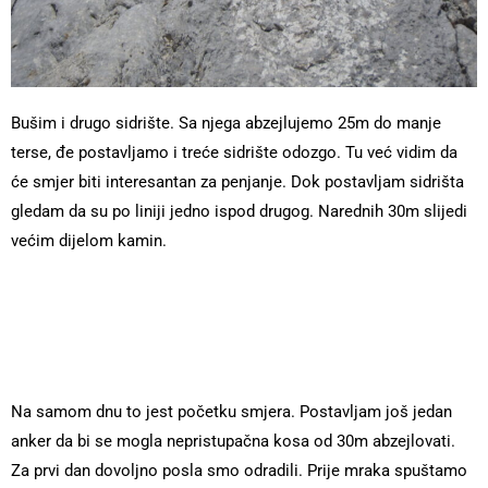
Bušim i drugo sidrište. Sa njega abzejlujemo 25m do manje
terse, đe postavljamo i treće sidrište odozgo. Tu već vidim da
će smjer biti interesantan za penjanje. Dok postavljam sidrišta
gledam da su po liniji jedno ispod drugog. Narednih 30m slijedi
većim dijelom kamin.
Na samom dnu to jest početku smjera. Postavljam još jedan
anker da bi se mogla nepristupačna kosa od 30m abzejlovati.
Za prvi dan dovoljno posla smo odradili. Prije mraka spuštamo