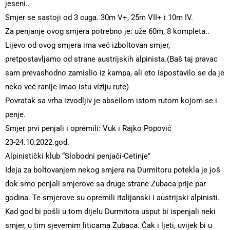
jeseni..
Smjer se sastoji od 3 cuga. 30m V+, 25m VII+ i 10m IV.
Za penjanje ovog smjera potrebno je: uže 60m, 8 kompleta..
Lijevo od ovog smjera ima već izboltovan smjer,
pretpostavljamo od strane austrijskih alpinista.(Baš taj pravac
sam prevashodno zamislio iz kampa, ali eto ispostavilo se da je
neko već ranije imao istu viziju rute)
Povratak sa vrha izvodljiv je abseilom istom rutom kojom se i
penje.
Smjer prvi penjali i opremili: Vuk i Rajko Popović
23-24.10.2022.god.
Alpinistički klub “Slobodni penjači-Cetinje”
Ideja za boltovanjem nekog smjera na Durmitoru potekla je još
dok smo penjali smjerove sa druge strane Zubaca prije par
godina. Te smjerove su opremili italijanski i austrijski alpinisti.
Kad god bi pošli u tom dijelu Durmitora usput bi ispenjali neki
smjer, u tim sjevernim liticama Zubaca. Čak i ljeti, uvijek bi u