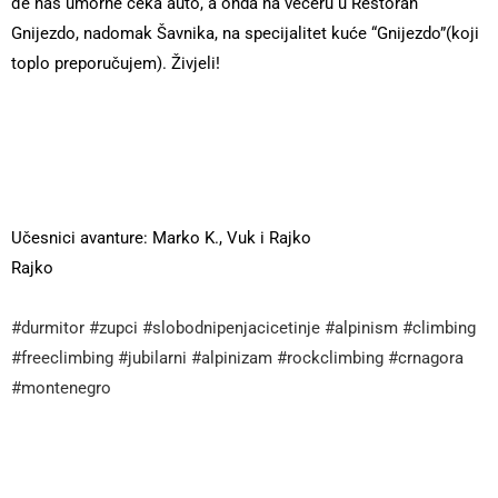
đe nas umorne čeka auto, a onda na večeru u Restoran
Gnijezdo, nadomak Šavnika, na specijalitet kuće “Gnijezdo”(koji
toplo preporučujem). Živjeli!
Učesnici avanture: Marko K., Vuk i Rajko
Rajko
#durmitor
#zupci
#slobodnipenjacicetinje
#alpinism
#climbing
#freeclimbing
#jubilarni
#alpinizam
#rockclimbing
#crnagora
#montenegro