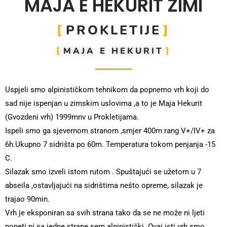
MAJA E HEKURIT ZIMI
PROKLETIJE
MAJA E HEKURIT
Uspjeli smo alpinističkom tehnikom da popnemo vrh koji do
sad nije ispenjan u zimskim uslovima ,a to je Maja Hekurit
(Gvozdeni vrh) 1999mnv u Prokletijama.
Ispeli smo ga sjevernom stranom ,smjer 400m rang V+/IV+ za
6h.Ukupno 7 sidrišta po 60m. Temperatura tokom penjanja -15
C.
Silazak smo izveli istom rutom . Spuštajući se užetom u 7
abseila ,ostavljajući na sidrištima nešto opreme, silazak je
trajao 90min.
Vrh je eksponiran sa svih strana tako da se ne može ni ljeti
popeti ni sa jedne strane sem alpinistički. Ovaj isti vrh smo