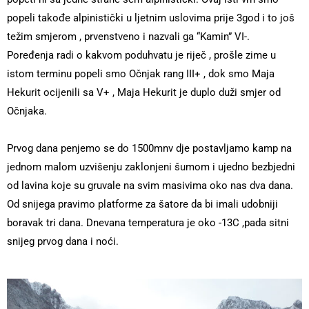
popeli takođe alpinistički u ljetnim uslovima prije 3god i to još
težim smjerom , prvenstveno i nazvali ga “Kamin” VI-.
Poređenja radi o kakvom poduhvatu je riječ , prošle zime u
istom terminu popeli smo Očnjak rang III+ , dok smo Maja
Hekurit ocijenili sa V+ , Maja Hekurit je duplo duži smjer od
Očnjaka.
Prvog dana penjemo se do 1500mnv dje postavljamo kamp na
jednom malom uzvišenju zaklonjeni šumom i ujedno bezbjedni
od lavina koje su gruvale na svim masivima oko nas dva dana.
Od snijega pravimo platforme za šatore da bi imali udobniji
boravak tri dana. Dnevana temperatura je oko -13C ,pada sitni
snijeg prvog dana i noći.