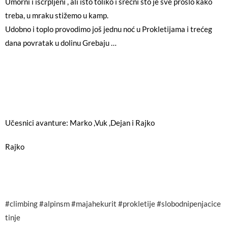
Umorni i iscrpljeni , ali isto toliko i srećni što je sve prošlo kako
treba, u mraku stižemo u kamp.
Udobno i toplo provodimo još jednu noć u Prokletijama i trećeg
dana povratak u dolinu Grebaju …
Učesnici avanture: Marko ,Vuk ,Dejan i Rajko
Rajko
#climbing
#alpinsm
#majahekurit
#prokletije
#slobodnipenjacice
tinje