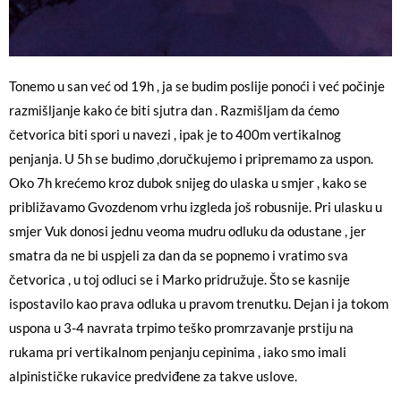
Tonemo u san već od 19h , ja se budim poslije ponoći i već počinje
razmišljanje kako će biti sjutra dan . Razmišljam da ćemo
četvorica biti spori u navezi , ipak je to 400m vertikalnog
penjanja. U 5h se budimo ,doručkujemo i pripremamo za uspon.
Oko 7h krećemo kroz dubok snijeg do ulaska u smjer , kako se
približavamo Gvozdenom vrhu izgleda još robusnije. Pri ulasku u
smjer Vuk donosi jednu veoma mudru odluku da odustane , jer
smatra da ne bi uspjeli za dan da se popnemo i vratimo sva
četvorica , u toj odluci se i Marko pridružuje. Što se kasnije
ispostavilo kao prava odluka u pravom trenutku. Dejan i ja tokom
uspona u 3-4 navrata trpimo teško promrzavanje prstiju na
rukama pri vertikalnom penjanju cepinima , iako smo imali
alpinističke rukavice predviđene za takve uslove.