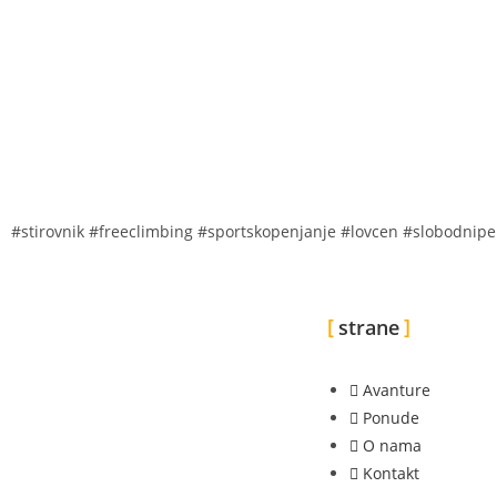
#stirovnik #freeclimbing #sportskopenjanje #lovcen #slobodnipe
strane
Avanture
Ponude
O nama
Kontakt