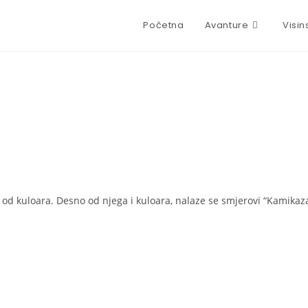
Početna
Avanture
Visin
o od kuloara. Desno od njega i kuloara, nalaze se smjerovi “Kamikaza”