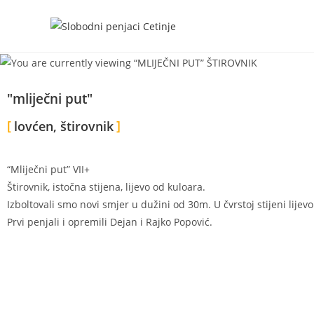
"mliječni put"
lovćen, štirovnik
“Mliječni put” VII+
Štirovnik, istočna stijena, lijevo od kuloara.
Izboltovali smo novi smjer u dužini od 30m. U čvrstoj stijeni lijev
Prvi penjali i opremili Dejan i Rajko Popović.