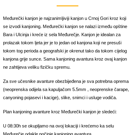
Međurečki kanjon je najzanimljiviji kanjon u Crnoj Gori kroz koji
se izvodi kanjoning. Međurečki kanjon se nalazi između opštine
Bara i Ulcinja i kreće iz sela Međurečje. Kanjon je idealan za
prolazak tokom ljeta jer je to jedan od kanjona koji ne presuši
tokom tog perioda a geografski je okrenut tako da tokom cijelog
kanjona grije sunce. Sama kanjoning avantura kroz ovaj kanjon
ne zahtijeva veliku fizičku spremu.
Za sve učesnike avanture obezbijeđena je sva potrebna oprema
(neoprenska odijela sa kapuljačom 5.5mm , neoprenske čarape,
canyoning pojasevi i kacige), slike, snimci i usluge vodiča.
Plan kanjoning avanture kroz Međurečki kanjon je sledeći:
U 08:30h se okupljamo na ovoj lokaciji i krećemo ka selu
Međurečje odakle počinje kanjoning avantura.