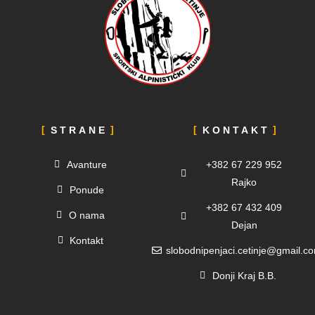
STRANE
KONTAKT
Avanture
+382 67 229 952
Rajko
Ponude
+382 67 432 409
O nama
Dejan
Kontakt
slobodnipenjaci.cetinje@gmail.c
Donji Kraj B.B.