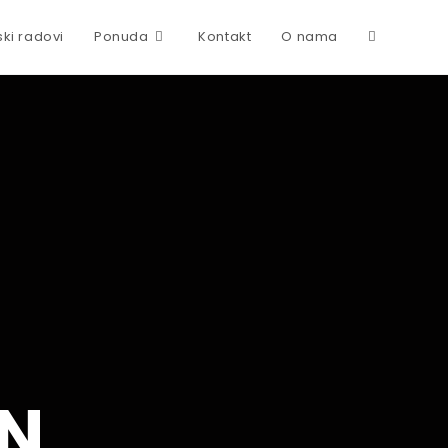
ski radovi
Ponuda
Kontakt
O nama
Toggle
website
search
N