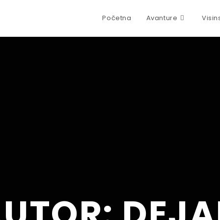
Početna
Avanture
Visin
AUTOR:
DEJA