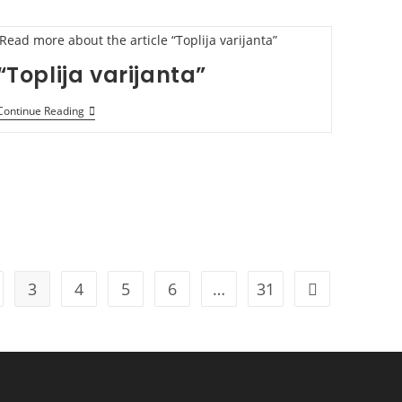
“Toplija varijanta”
“Toplija
Continue Reading
Varijanta”
3
4
5
6
…
31
s page
Go to the next 